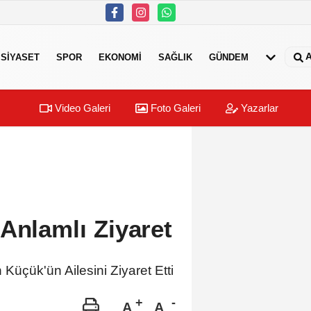
A
SIYASET
SPOR
EKONOMI
SAĞLIK
GÜNDEM
Video Galeri
Foto Galeri
Yazarlar
Anlamlı Ziyaret
üçük'ün Ailesini Ziyaret Etti
A
A