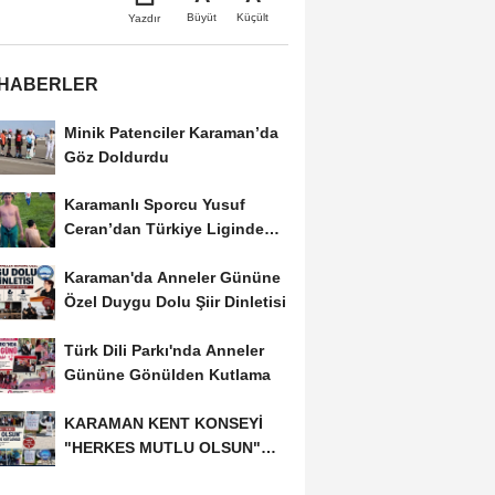
Büyüt
Küçült
Yazdır
 HABERLER
Minik Patenciler Karaman’da
Göz Doldurdu
Karamanlı Sporcu Yusuf
Ceran’dan Türkiye Liginde
Bronz Madalya
Karaman'da Anneler Gününe
Özel Duygu Dolu Şiir Dinletisi
Türk Dili Parkı'nda Anneler
Gününe Gönülden Kutlama
KARAMAN KENT KONSEYİ
"HERKES MUTLU OLSUN"
MECLİSİNDEN ANNELER