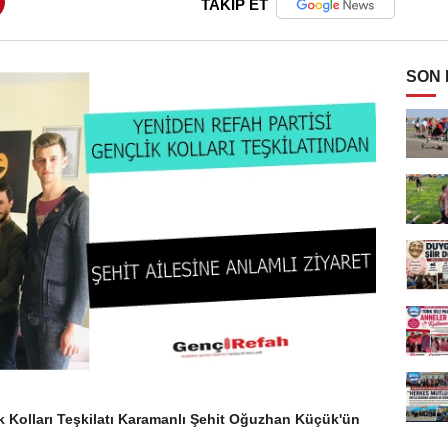
TAKİP ET
SON
k Kolları Teşkilatı Karamanlı Şehit Oğuzhan Küçük'ün