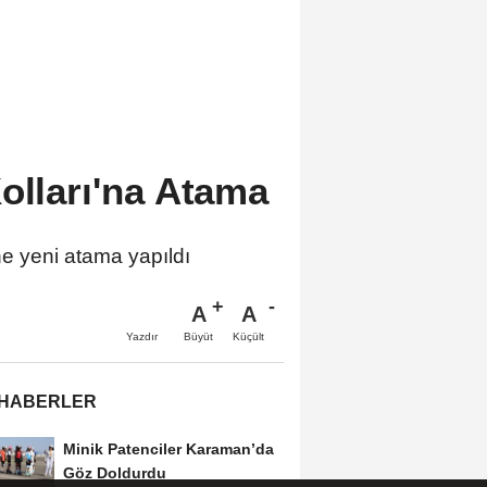
olları'na Atama
ne yeni atama yapıldı
A
A
Büyüt
Küçült
Yazdır
 HABERLER
Minik Patenciler Karaman’da
Göz Doldurdu