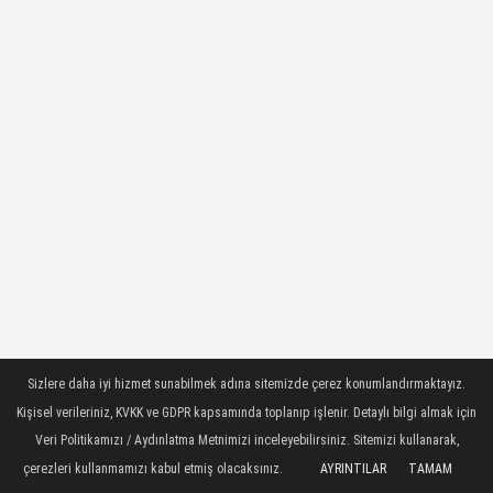
Sizlere daha iyi hizmet sunabilmek adına sitemizde çerez konumlandırmaktayız.
Kişisel verileriniz, KVKK ve GDPR kapsamında toplanıp işlenir. Detaylı bilgi almak için
Veri Politikamızı / Aydınlatma Metnimizi inceleyebilirsiniz. Sitemizi kullanarak,
çerezleri kullanmamızı kabul etmiş olacaksınız.
AYRINTILAR
TAMAM