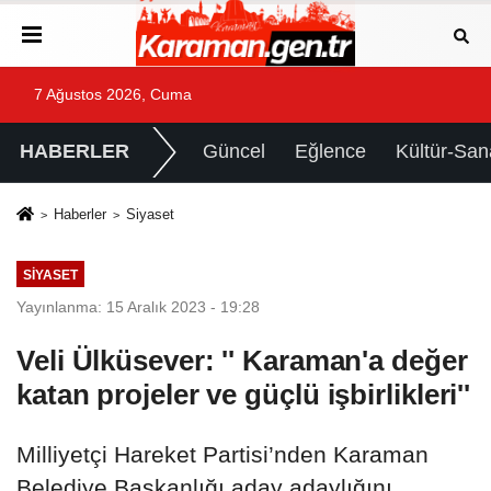
7 Ağustos 2026, Cuma
HABERLER
Güncel
Eğlence
Kültür-San
Haberler
Siyaset
SIYASET
Yayınlanma: 15 Aralık 2023 - 19:28
Veli Ülküsever: '' Karaman'a değer
katan projeler ve güçlü işbirlikleri''
Milliyetçi Hareket Partisi’nden Karaman
Belediye Başkanlığı aday adaylığını