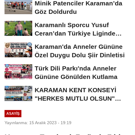
Minik Patenciler Karaman’da
Göz Doldurdu
Karamanlı Sporcu Yusuf
Ceran’dan Türkiye Liginde
Bronz Madalya
Karaman'da Anneler Gününe
Özel Duygu Dolu Şiir Dinletisi
Türk Dili Parkı'nda Anneler
Gününe Gönülden Kutlama
KARAMAN KENT KONSEYİ
"HERKES MUTLU OLSUN"
MECLİSİNDEN ANNELER
ASAYIŞ
GÜNÜNE...
Yayınlanma: 15 Aralık 2023 - 19:19