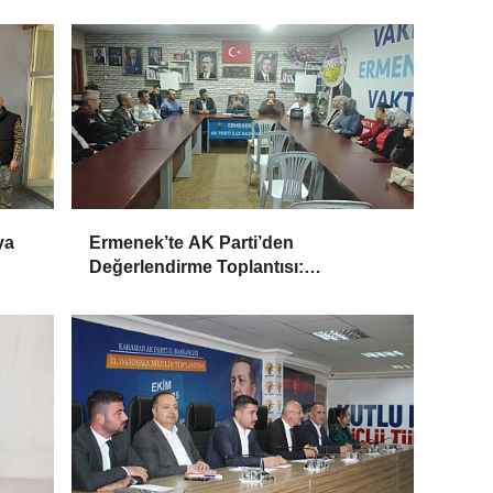
ya
Ermenek’te AK Parti’den
Değerlendirme Toplantısı:
“Birlikteyiz, Çünkü Hizmet
Yolundayız”