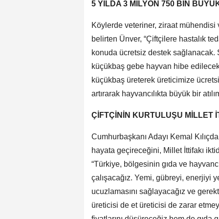
5 YILDA 3 MİLYON 750 BİN BÜY
Köylerde veteriner, ziraat mühendisi 
belirten Ünver, “Çiftçilere hastalık ted
konuda ücretsiz destek sağlanacak. 
küçükbaş gebe hayvan hibe edilecek.
küçükbaş üreterek üreticimize ücretsi
artırarak hayvancılıkta büyük bir atılı
ÇİFTÇİNİN KURTULUŞU MİLLET İ
Cumhurbaşkanı Adayı Kemal Kılıçdaro
hayata geçireceğini, Millet İttifakı ik
“Türkiye, bölgesinin gıda ve hayvancı
çalışacağız. Yemi, gübreyi, enerjiyi 
ucuzlamasını sağlayacağız ve gerekti
üreticisi de et üreticisi de zarar etm
fiyatlarını düşüreceğiz hem de gıda g