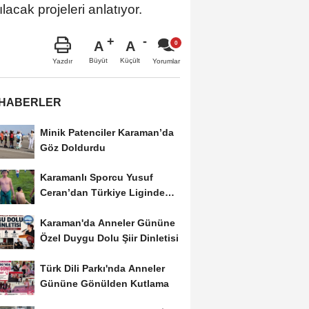
acak projeleri anlatıyor.
A
A
Büyüt
Küçült
Yazdır
Yorumlar
 HABERLER
Minik Patenciler Karaman’da
Göz Doldurdu
Karamanlı Sporcu Yusuf
Ceran’dan Türkiye Liginde
Bronz Madalya
Karaman'da Anneler Gününe
Özel Duygu Dolu Şiir Dinletisi
Türk Dili Parkı'nda Anneler
Gününe Gönülden Kutlama