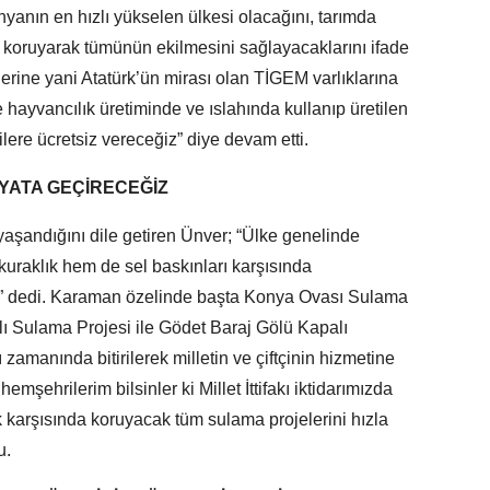
nyanın en hızlı yükselen ülkesi olacağını, tarımda
ri koruyarak tümünün ekilmesini sağlayacaklarını ifade
lerine yani Atatürk’ün mirası olan TİGEM varlıklarına
 hayvancılık üretiminde ve ıslahında kullanıp üretilen
ilere ücretsiz vereceğiz” diye devam etti.
YATA GEÇİRECEĞİZ
aşandığını dile getiren Ünver; “Ülke genelinde
kuraklık hem de sel baskınları karşısında
or.” dedi. Karaman özelinde başta Konya Ovası Sulama
çlı Sulama Projesi ile Gödet Baraj Gölü Kapalı
amanında bitirilerek milletin ve çiftçinin hizmetine
şehrilerim bilsinler ki Millet İttifakı iktidarımızda
 karşısında koruyacak tüm sulama projelerini hızla
u.