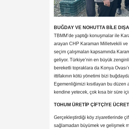
BUĞDAY VE NOHUTTA BİLE DIŞA
TBMM’de yaptığı konuşmalar ile Kara
arayan CHP Karaman Milletvekili ve 1.
seçim çalışmaları kapsamında Karaman’
geliyor. Türkiye’nin en büyük zenginli
bereketli topraklara da Konya Ovası’
ittifakının kötü yönetimi bizi buğdayda
Egemenliğimizi kısıtlayan bu düzen ar
kendine yetecek, çok kısa bir süre içi
TOHUM ÜRETİP ÇİFTÇİYE ÜCRET
Gerçekleştirdiği köy ziyaretlerinde çif
sağlamadan büyümek ve gelişmek mümkü