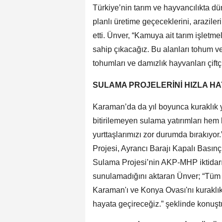
Türkiye’nin tarım ve hayvancılıkta dü
planlı üretime geçeceklerini, arazile
etti. Ünver, “Kamuya ait tarım işletme
sahip çıkacağız. Bu alanları tohum ve
tohumları ve damızlık hayvanları çiftç
SULAMA PROJELERİNİ HIZLA HA
Karaman’da da yıl boyunca kuraklık y
bitirilemeyen sulama yatırımları hem 
yurttaşlarımızı zor durumda bırakıy
Projesi, Ayrancı Barajı Kapalı Basın
Sulama Projesi’nin AKP-MHP iktidarı z
sunulamadığını aktaran Ünver; “Tüm hem
Karaman'ı ve Konya Ovası'nı kuraklık
hayata geçireceğiz.” şeklinde konuşt