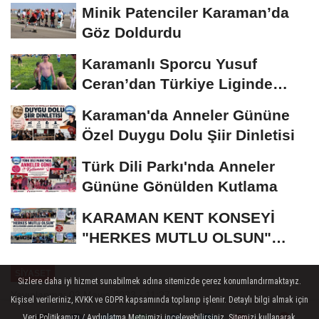
Minik Patenciler Karaman’da
Göz Doldurdu
Karamanlı Sporcu Yusuf
Ceran’dan Türkiye Liginde
Bronz Madalya
Karaman'da Anneler Gününe
Özel Duygu Dolu Şiir Dinletisi
Türk Dili Parkı'nda Anneler
Gününe Gönülden Kutlama
KARAMAN KENT KONSEYİ
"HERKES MUTLU OLSUN"
MECLİSİNDEN ANNELER
SIYASET
GÜNÜNE...
Sizlere daha iyi hizmet sunabilmek adına sitemizde çerez konumlandırmaktayız.
Yayınlanma: 03 Mayıs 2023 - 11:27
Kişisel verileriniz, KVKK ve GDPR kapsamında toplanıp işlenir. Detaylı bilgi almak için
Veri Politikamızı / Aydınlatma Metnimizi inceleyebilirsiniz. Sitemizi kullanarak,