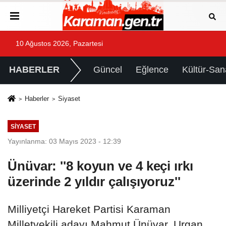
10 Ağustos 2026, Pazartesi
HABERLER
Güncel
Eğlence
Kültür-San
Haberler
Siyaset
SIYASET
Yayınlanma: 03 Mayıs 2023 - 12:39
Ünüvar: ''8 koyun ve 4 keçi ırkı
üzerinde 2 yıldır çalışıyoruz''
Milliyetçi Hareket Partisi Karaman
Milletvekili adayı Mahmut Ünüvar, Urgan