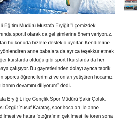
lli Eğitim Müdürü Mustafa Eryiğit "İlçemizdeki
nında sportif olarak da gelişimlerine önem veriyoruz.
arı bu konuda bizlere destek oluyorlar. Kendilerine
a yönlendiren anne babalara da ayrıca teşekkür etmek
ğer kurslarda olduğu gibi sportif kurslarda da her
ya çalışıyor. Bu gayretlerinden dolayı ayrıca tebrik
 sporcu öğrencilerimizi ve onları yetiştiren hocamız
larının devamını diliyorum" dedi.
afa Eryiğit, ilçe Gençlik Spor Müdürü Şakir Çolak,
ı Özgür Yusuf Karataş, spor hocaları ile anne
ilmesi ve hatıra fotoğrafının çekilmesi ile tören sona