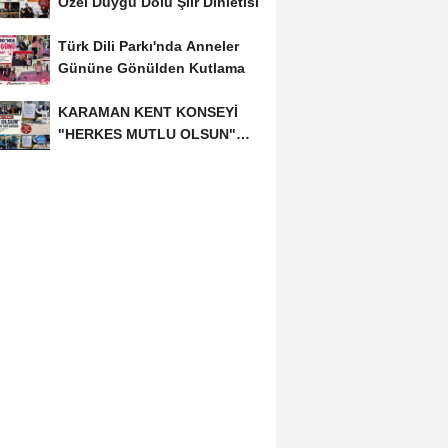
Özel Duygu Dolu Şiir Dinletisi
Türk Dili Parkı'nda Anneler
Gününe Gönülden Kutlama
KARAMAN KENT KONSEYİ
"HERKES MUTLU OLSUN"
MECLİSİNDEN ANNELER
GÜNÜNE...