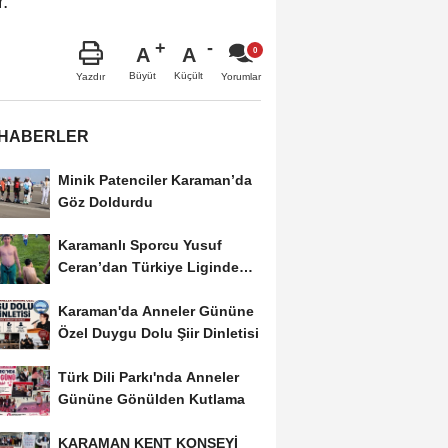
r.
A
A
Büyüt
Küçült
Yazdır
Yorumlar
 HABERLER
Minik Patenciler Karaman’da
Göz Doldurdu
Karamanlı Sporcu Yusuf
Ceran’dan Türkiye Liginde
Bronz Madalya
Karaman'da Anneler Gününe
Özel Duygu Dolu Şiir Dinletisi
Türk Dili Parkı'nda Anneler
Gününe Gönülden Kutlama
KARAMAN KENT KONSEYİ