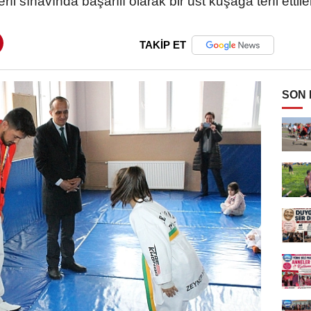
erfi sınavında başarılı olarak bir üst kuşağa terfi ettile
TAKİP ET
SON