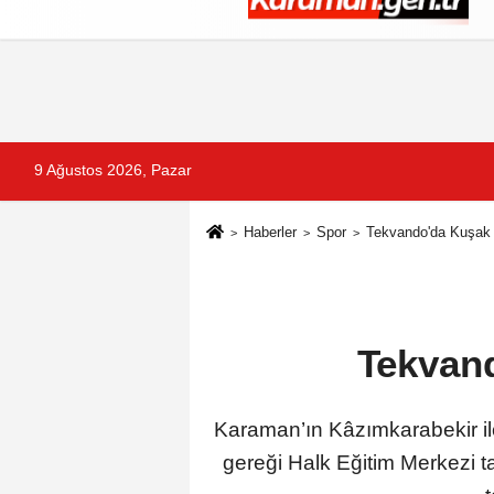
Künye
İletişim
Çerez Politikası
G
9 Ağustos 2026, Pazar
Haberler
Spor
Tekvando'da Kuşak 
Tekvand
Karaman’ın Kâzımkarabekir ilç
gereği Halk Eğitim Merkezi t