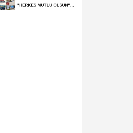
"HERKES MUTLU OLSUN"
MECLİSİNDEN ANNELER
GÜNÜNE...