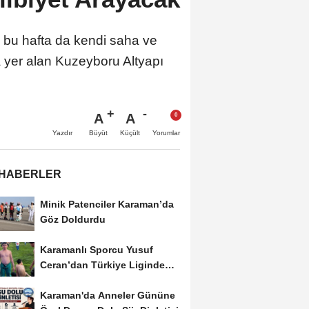
, bu hafta da kendi saha ve
a yer alan Kuzeyboru Altyapı
A
A
Büyüt
Küçült
Yazdır
Yorumlar
 HABERLER
Minik Patenciler Karaman’da
Göz Doldurdu
Karamanlı Sporcu Yusuf
Ceran’dan Türkiye Liginde
Bronz Madalya
Karaman'da Anneler Gününe