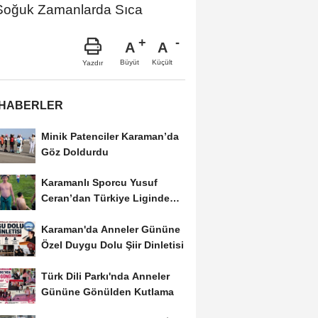
 "Soğuk Zamanlarda Sıca
A
A
Büyüt
Küçült
Yazdır
 HABERLER
Minik Patenciler Karaman’da
Göz Doldurdu
Karamanlı Sporcu Yusuf
Ceran’dan Türkiye Liginde
Bronz Madalya
Karaman'da Anneler Gününe
Özel Duygu Dolu Şiir Dinletisi
Türk Dili Parkı'nda Anneler
Gününe Gönülden Kutlama