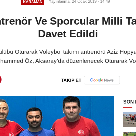
Yayınlanma: 24 Ocak 2019 - 14:49
KARAMAN
trenör Ve Sporcular Milli 
Davet Edildi
übü Oturarak Voleybol takımı antrenörü Aziz Hopya
hammed Öz, Aksaray’da düzenlenecek Oturarak Vole
TAKİP ET
SON