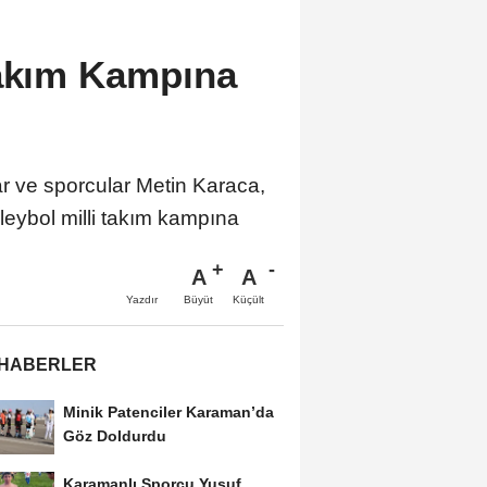
Takım Kampına
r ve sporcular Metin Karaca,
ybol milli takım kampına
A
A
Büyüt
Küçült
Yazdır
 HABERLER
Minik Patenciler Karaman’da
Göz Doldurdu
Karamanlı Sporcu Yusuf