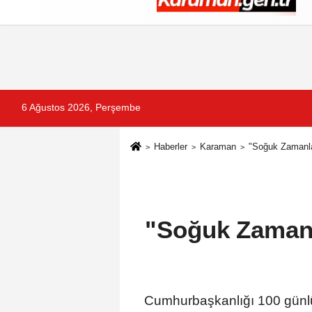
Künye
İletişim
Çerez Politikası
G
6 Ağustos 2026, Perşembe
Haberler
Karaman
"Soğuk Zamanla
"Soğuk Zamanl
Cumhurbaşkanlığı 100 günlü