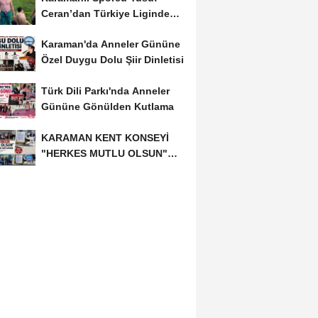
Ceran’dan Türkiye Liginde
Bronz Madalya
Karaman'da Anneler Gününe
Özel Duygu Dolu Şiir Dinletisi
Türk Dili Parkı'nda Anneler
Gününe Gönülden Kutlama
KARAMAN KENT KONSEYİ
"HERKES MUTLU OLSUN"
MECLİSİNDEN ANNELER
GÜNÜNE...