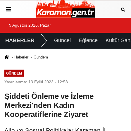
9 Ağustos 2026, Pazar
HABERLER
Güncel
Eğlence
Kültür-San
Haberler
Gündem
GÜNDEM
Yayınlanma: 13 Eylül 2023 - 12:58
Şiddeti Önleme ve İzleme
Merkezi'nden Kadın
Kooperatiflerine Ziyaret
Aile ve Sosyal Politikalar Karaman İl