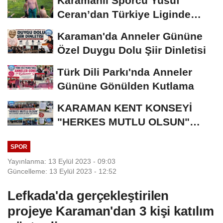
Karamanlı Sporcu Yusuf
Ceran’dan Türkiye Liginde
Bronz Madalya
Karaman'da Anneler Gününe
Özel Duygu Dolu Şiir Dinletisi
Türk Dili Parkı'nda Anneler
Gününe Gönülden Kutlama
KARAMAN KENT KONSEYİ
"HERKES MUTLU OLSUN"
MECLİSİNDEN ANNELER
SPOR
GÜNÜNE...
Yayınlanma: 13 Eylül 2023 - 09:03
Güncelleme: 13 Eylül 2023 - 12:52
Lefkada'da gerçekleştirilen
projeye Karaman'dan 3 kişi katılım