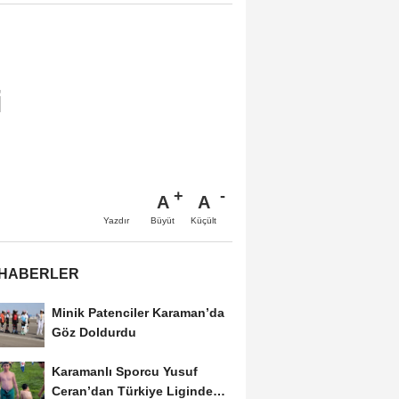
i
A
A
Büyüt
Küçült
Yazdır
 HABERLER
Minik Patenciler Karaman’da
Göz Doldurdu
Karamanlı Sporcu Yusuf
Ceran’dan Türkiye Liginde