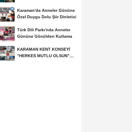
Bronz Madalya
Karaman'da Anneler Gününe
Özel Duygu Dolu Şiir Dinletisi
Türk Dili Parkı'nda Anneler
Gününe Gönülden Kutlama
KARAMAN KENT KONSEYİ
"HERKES MUTLU OLSUN"
MECLİSİNDEN ANNELER
GÜNÜNE...