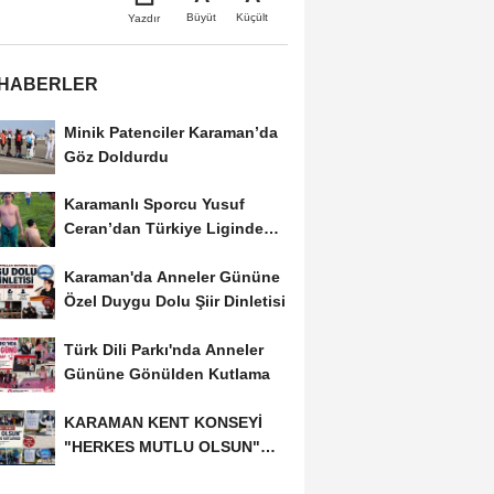
Büyüt
Küçült
Yazdır
 HABERLER
Minik Patenciler Karaman’da
Göz Doldurdu
Karamanlı Sporcu Yusuf
Ceran’dan Türkiye Liginde
Bronz Madalya
Karaman'da Anneler Gününe
Özel Duygu Dolu Şiir Dinletisi
Türk Dili Parkı'nda Anneler
Gününe Gönülden Kutlama
KARAMAN KENT KONSEYİ
"HERKES MUTLU OLSUN"
MECLİSİNDEN ANNELER