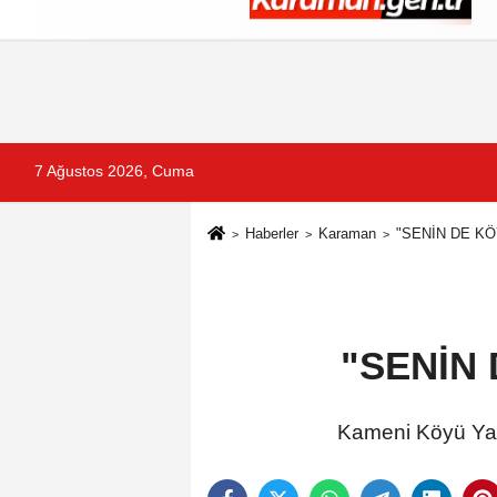
Künye
İletişim
Çerez Politikası
G
7 Ağustos 2026, Cuma
Haberler
Karaman
"SENİN DE KÖ
"SENİN
Kameni Köyü Yar