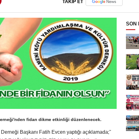
TAKİP ET
SON
rneği'nden fidan dikme etkinliği düzenlenecek.
Derneği Başkanı Fatih Evcen yaptığı açıklamada;''