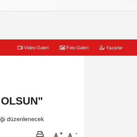
Video Galeri
Foto Galeri
Yazarlar
 OLSUN"
iği düzenlenecek
A
A