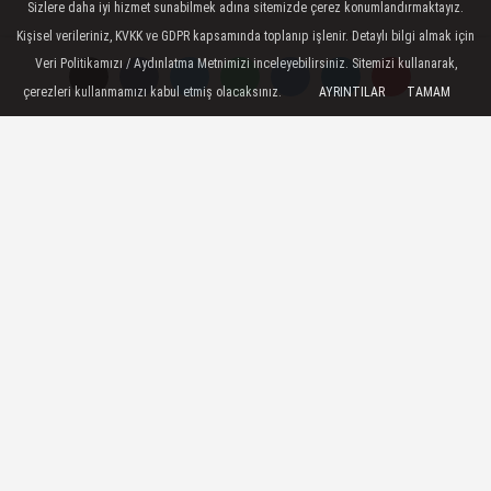
Sizlere daha iyi hizmet sunabilmek adına sitemizde çerez konumlandırmaktayız.
Başkan Adayı Şahin, Yeni Adliye
Kişisel verileriniz, KVKK ve GDPR kapsamında toplanıp işlenir. Detaylı bilgi almak için
Veri Politikamızı / Aydınlatma Metnimizi inceleyebilirsiniz. Sitemizi kullanarak,
Binasını Ziyaret Etti
çerezleri kullanmamızı kabul etmiş olacaksınız.
AYRINTILAR
TAMAM
AK Parti Karaman belediye Başkan Adayı
Mahmut Sami Şahin, teşkilat üyeleri ile
birlikte, geçtiğimiz yıl hizmete giren Adliye
Sarayı’na bir ziyaret gerçekleştirdi
01 Mart 2019 - 16:18
AK PARTI KARAMAN
A
A
Büyüt
Küçült