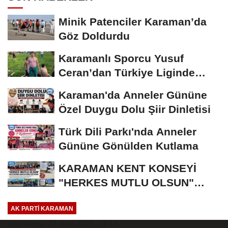
Minik Patenciler Karaman’da
Göz Doldurdu
Karamanlı Sporcu Yusuf
Ceran’dan Türkiye Liginde
Bronz Madalya
Karaman'da Anneler Gününe
Özel Duygu Dolu Şiir Dinletisi
Türk Dili Parkı'nda Anneler
Gününe Gönülden Kutlama
KARAMAN KENT KONSEYİ
"HERKES MUTLU OLSUN"
MECLİSİNDEN ANNELER
AK PARTI KARAMAN
GÜNÜNE...
Yayınlanma: 01 Mart 2019 - 16:18