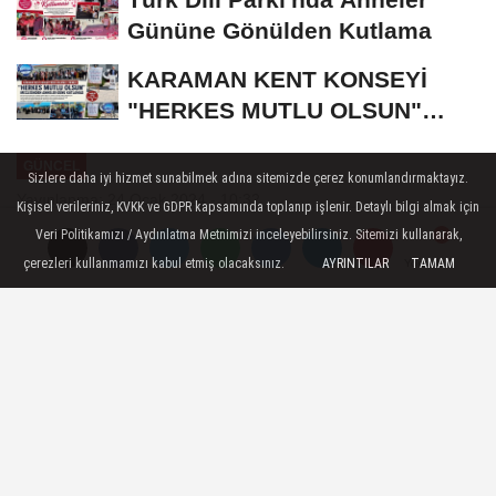
Gününe Gönülden Kutlama
KARAMAN KENT KONSEYİ
"HERKES MUTLU OLSUN"
MECLİSİNDEN ANNELER
GÜNCEL
GÜNÜNE...
Sizlere daha iyi hizmet sunabilmek adına sitemizde çerez konumlandırmaktayız.
Yayınlanma: 24 Ocak 2024 - 10:32
Kişisel verileriniz, KVKK ve GDPR kapsamında toplanıp işlenir. Detaylı bilgi almak için
Veri Politikamızı / Aydınlatma Metnimizi inceleyebilirsiniz. Sitemizi kullanarak,
Ayrancı'da Doğalgaz Çalışmaları
çerezleri kullanmamızı kabul etmiş olacaksınız.
AYRINTILAR
TAMAM
Yorumlar
Yorumlar
Baharla Birlikte Başlayacak
AK Parti Karaman Milletvekili Osman
Sağlam, Ayrancı ilçesinde doğalgaz
çalışmalarının baharla birlikte
başlayacağını ve önümüzdeki kış
döneminde ilçe halkının doğalgaz