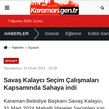
7 Ağustos 2026, Cuma
HABERLER
Güncel
Eğlence
Kültür-San
Haberler
Siyaset
SIYASET
Yayınlanma: 24 Ocak 2024 - 10:36
Savaş Kalaycı Seçim Çalışmaları
Kapsamında Sahaya indi
Karaman Belediye Başkanı Savaş Kalaycı,
31 Mart 2024 Mahalli İdareler Seçimleri için