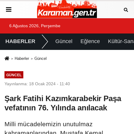
6 Ağustos 2026, Perşembe
HABERLER
Güncel
Eğlence
Kültür-San
Haberler
Güncel
GÜNCEL
Yayınlanma: 18 Ocak 2024 - 11:40
Şark Fatihi Kazımkarabekir Paşa
vefatının 76. Yılında anılacak
Milli mücadelemizin unutulmaz
kahramanlarından, Mustafa Kemal