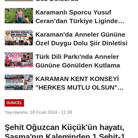
Karamanlı Sporcu Yusuf
Ceran’dan Türkiye Liginde
Bronz Madalya
Karaman'da Anneler Gününe
Özel Duygu Dolu Şiir Dinletisi
Türk Dili Parkı'nda Anneler
Gününe Gönülden Kutlama
KARAMAN KENT KONSEYİ
"HERKES MUTLU OLSUN"
MECLİSİNDEN ANNELER
GÜNCEL
GÜNÜNE...
Yayınlanma: 18 Ocak 2024 - 11:38
Şehit Oğuzcan Küçük'ün hayatı,
Şaşma'nın Kaleminden 1 Şehit-1