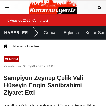
8 Ağustos 2026, Cumartesi
HABERLER
Güncel
Eğlence
Kültür-San
Haberler
Gündem
GÜNDEM
Yayınlanma: 07 Eylül 2023 - 23:04
Şampiyon Zeynep Çelik Vali
Hüseyin Engin Sarıibrahimi
Ziyaret Etti
İngiltere’de düzenlenen Görme Engelliler