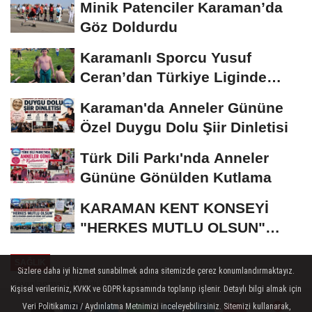
Minik Patenciler Karaman’da
Göz Doldurdu
Karamanlı Sporcu Yusuf
Ceran’dan Türkiye Liginde
Bronz Madalya
Karaman'da Anneler Gününe
Özel Duygu Dolu Şiir Dinletisi
Türk Dili Parkı'nda Anneler
Gününe Gönülden Kutlama
KARAMAN KENT KONSEYİ
"HERKES MUTLU OLSUN"
MECLİSİNDEN ANNELER
SAĞLIK
GÜNÜNE...
Sizlere daha iyi hizmet sunabilmek adına sitemizde çerez konumlandırmaktayız.
Yayınlanma: 07 Eylül 2023 - 10:41
Kişisel verileriniz, KVKK ve GDPR kapsamında toplanıp işlenir. Detaylı bilgi almak için
Veri Politikamızı / Aydınlatma Metnimizi inceleyebilirsiniz. Sitemizi kullanarak,