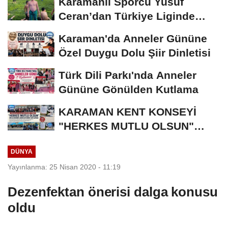
Karamanlı Sporcu Yusuf
Ceran’dan Türkiye Liginde
Bronz Madalya
Karaman'da Anneler Gününe
Özel Duygu Dolu Şiir Dinletisi
Türk Dili Parkı'nda Anneler
Gününe Gönülden Kutlama
KARAMAN KENT KONSEYİ
"HERKES MUTLU OLSUN"
MECLİSİNDEN ANNELER
DÜNYA
GÜNÜNE...
Yayınlanma: 25 Nisan 2020 - 11:19
Dezenfektan önerisi dalga konusu
oldu