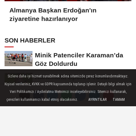
Almanya Başkan Erdoğan'ın
ziyaretine hazırlanıyor
SON HABERLER
Minik Patenciler Karaman’da
Göz Doldurdu
Karamanlı Sporcu Yusuf
Sizlere daha iyi hizmet sunabilmek adına sitemizde çerez konumlandırmaktayız.
Kişisel verileriniz, KVKK ve GDPR kapsamında toplanıp işlenir. Detaylı bilgi almak için
Ceran’dan Türkiye Liginde
Veri Politikamızı / Aydınlatma Metnimizi inceleyebilirsiniz. Sitemizi kullanarak,
Bronz Madalya
Karaman'da Anneler Gününe
çerezleri kullanmamızı kabul etmiş olacaksınız.
AYRINTILAR
TAMAM
Özel Duygu Dolu Şiir Dinletisi
Türk Dili Parkı'nda Anneler
Gününe Gönülden Kutlama