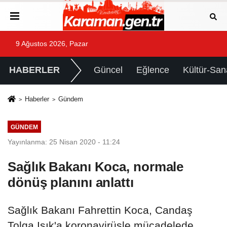
9 Ağustos 2026, Pazar
HABERLER
Güncel
Eğlence
Kültür-San
Haberler
Gündem
GÜNDEM
Yayınlanma: 25 Nisan 2020 - 11:24
Sağlık Bakanı Koca, normale
dönüş planını anlattı
Sağlık Bakanı Fahrettin Koca, Candaş
Tolga Işık'a koronavirüsle mücadelede