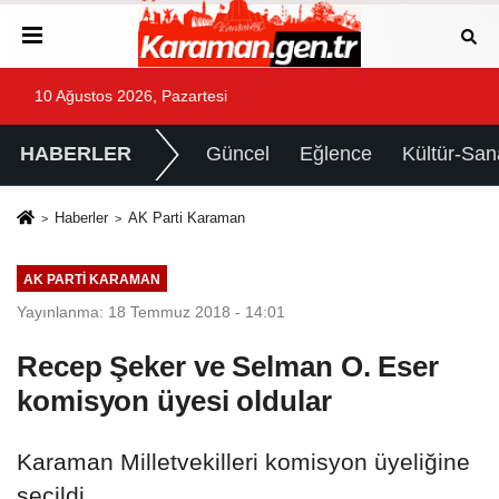
10 Ağustos 2026, Pazartesi
HABERLER
Güncel
Eğlence
Kültür-San
Haberler
AK Parti Karaman
AK PARTI KARAMAN
Yayınlanma: 18 Temmuz 2018 - 14:01
Recep Şeker ve Selman O. Eser
komisyon üyesi oldular
Karaman Milletvekilleri komisyon üyeliğine
seçildi