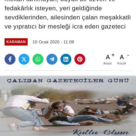
fedakârlık isteyen, yeri geldiğinde
sevdiklerinden, ailesinden çalan meşakkatli
ve yıpratıcı bir mesleği icra eden gazeteci
10 Ocak 2020 - 11:08
KARAMAN
A
A
Büyüt
Küçült