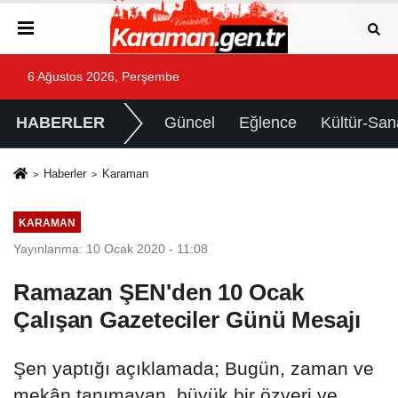
6 Ağustos 2026, Perşembe
HABERLER
Güncel
Eğlence
Kültür-San
Haberler
Karaman
KARAMAN
Yayınlanma: 10 Ocak 2020 - 11:08
Ramazan ŞEN'den 10 Ocak
Çalışan Gazeteciler Günü Mesajı
Şen yaptığı açıklamada; Bugün, zaman ve
mekân tanımayan, büyük bir özveri ve