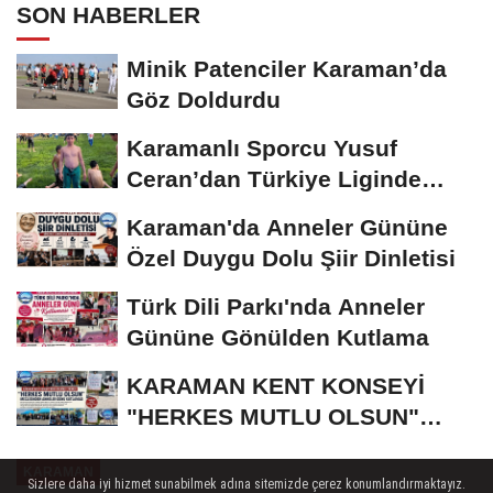
SON HABERLER
Minik Patenciler Karaman’da
Göz Doldurdu
Karamanlı Sporcu Yusuf
Ceran’dan Türkiye Liginde
Bronz Madalya
Karaman'da Anneler Gününe
Özel Duygu Dolu Şiir Dinletisi
Türk Dili Parkı'nda Anneler
Gününe Gönülden Kutlama
KARAMAN KENT KONSEYİ
"HERKES MUTLU OLSUN"
MECLİSİNDEN ANNELER
KARAMAN
GÜNÜNE...
Sizlere daha iyi hizmet sunabilmek adına sitemizde çerez konumlandırmaktayız.