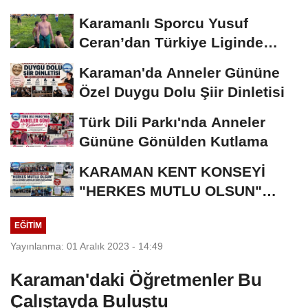
Karamanlı Sporcu Yusuf
Ceran’dan Türkiye Liginde
Bronz Madalya
Karaman'da Anneler Gününe
Özel Duygu Dolu Şiir Dinletisi
Türk Dili Parkı'nda Anneler
Gününe Gönülden Kutlama
KARAMAN KENT KONSEYİ
"HERKES MUTLU OLSUN"
MECLİSİNDEN ANNELER
EĞITIM
GÜNÜNE...
Yayınlanma: 01 Aralık 2023 - 14:49
Karaman'daki Öğretmenler Bu
Çalıştayda Buluştu