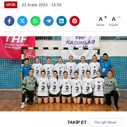
01 Aralık 2023 - 14:50
SPOR
A
A
Büyüt
Küçült
TAKİP ET