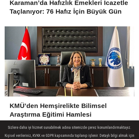
Karaman’da Hafızlık Emekleri İcazetle
Taçlanıyor: 76 Hafız İçin Büyük Gün
KMÜ’den Hemşirelikte Bilimsel
Araştırma Eğitimi Hamlesi
Sizlere daha iyi hizmet sunabilmek adına sitemizde çerez konumlandırmaktayız.
SON HABERLER
Kişisel verileriniz, KVKK ve GDPR kapsamında toplanıp işlenir. Detaylı bilgi almak için