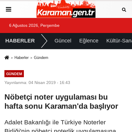
6 Ağustos 2026, Perşembe
HABERLER
Güncel
Eğlence
Kültür-San
Haberler
Gündem
GÜNDEM
Yayınlanma: 04 Nisan 2019 - 16:43
Nöbetçi noter uygulaması bu
hafta sonu Karaman'da başlıyor
Adalet Bakanlığı ile Türkiye Noterler
Birliği'nin nöbetçi noterlik uygulamasına