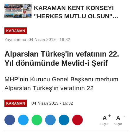
KARAMAN KENT KONSEYİ
"HERKES MUTLU OLSUN"
MECLİSİNDEN ANNELER
KARAMAN
GÜNÜNE...
Yayınlanma: 04 Nisan 2019 - 16:32
Alparslan Türkeş'in vefatının 22.
Yıl dönümünde Mevlid-i Şerif
MHP’nin Kurucu Genel Başkanı merhum
Alparslan Türkeş’in vefatının 22
04 Nisan 2019 - 16:32
KARAMAN
A
A
Büyüt
Küçült