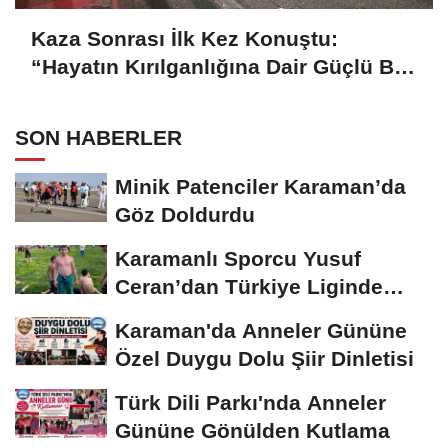
Kaza Sonrası İlk Kez Konuştu:
“Hayatın Kırılganlığına Dair Güçlü Bir
Hatırlatma”
SON HABERLER
Minik Patenciler Karaman’da
Göz Doldurdu
Karamanlı Sporcu Yusuf
Ceran’dan Türkiye Liginde
Bronz Madalya
Karaman'da Anneler Gününe
Özel Duygu Dolu Şiir Dinletisi
Türk Dili Parkı'nda Anneler
Gününe Gönülden Kutlama