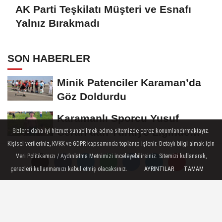
AK Parti Teşkilatı Müşteri ve Esnafı
Yalnız Bırakmadı
SON HABERLER
Minik Patenciler Karaman’da
Göz Doldurdu
Karamanlı Sporcu Yusuf
Ceran’dan Türkiye Liginde
Sizlere daha iyi hizmet sunabilmek adına sitemizde çerez konumlandırmaktayız.
Bronz Madalya
Kişisel verileriniz, KVKK ve GDPR kapsamında toplanıp işlenir. Detaylı bilgi almak için
Karaman'da Anneler Gününe
Veri Politikamızı / Aydınlatma Metnimizi inceleyebilirsiniz. Sitemizi kullanarak,
Özel Duygu Dolu Şiir Dinletisi
çerezleri kullanmamızı kabul etmiş olacaksınız.
AYRINTILAR
TAMAM
Türk Dili Parkı'nda Anneler
Gününe Gönülden Kutlama