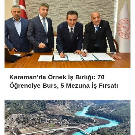
Karaman’da Örnek İş Birliği: 70
Öğrenciye Burs, 5 Mezuna İş Fırsatı