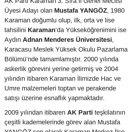
AK Parti Karaman 3. Sıra İl Genel Meclisi
Üyesi Adayı olan
Mustafa YANGÖZ
, 1980
Karaman doğumlu olup, ilk, orta ve lise
tahsilini
Karaman
’da Yükseköğrenimini ise
Aydın
Adnan Menderes Üniversitesi
,
Karacasu Meslek Yüksek Okulu Pazarlama
Bölümü’nde tamamlamıştır. 2000 yılında
askerlik görevini yerine getirmiş ve 2004
yılındın itibaren Karaman İlimizde Hac ve
Umre malzemeleri toptan ve perakende
satışı üzerine esnaflık yapmaktadır.
2009 yılından itibaren
AK Parti
teşkilatının
çeşitli kademelerinde görev alan Mustafa
YANGÖZ son olarak Karaman Merkez İlçe