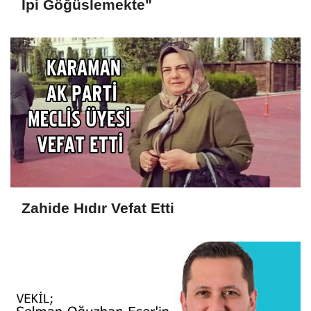
İpi Göğüslemekte"
Zahide Hıdır Vefat Etti