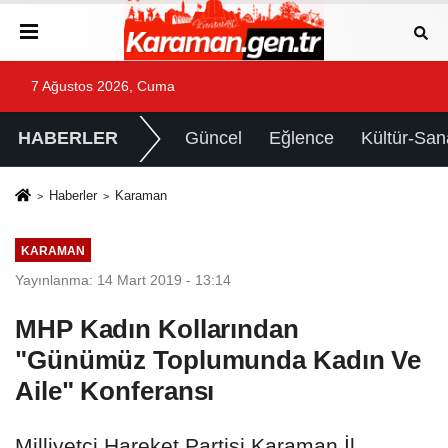
7 Ağustos 2026, Cuma
HABERLER
Güncel
Eğlence
Kültür-San
Haberler
Karaman
KARAMAN
Yayınlanma: 14 Mart 2019 - 13:14
MHP Kadın Kollarından
"Günümüz Toplumunda Kadın Ve
Aile" Konferansı
Milliyetçi Hareket Partisi Karaman İl