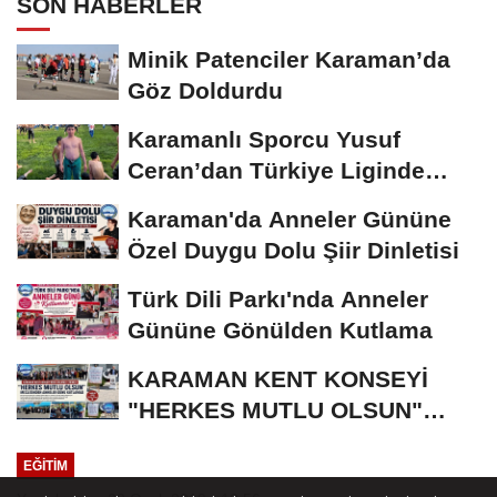
SON HABERLER
Minik Patenciler Karaman’da
Göz Doldurdu
Karamanlı Sporcu Yusuf
Ceran’dan Türkiye Liginde
Bronz Madalya
Karaman'da Anneler Gününe
Özel Duygu Dolu Şiir Dinletisi
Türk Dili Parkı'nda Anneler
Gününe Gönülden Kutlama
KARAMAN KENT KONSEYİ
"HERKES MUTLU OLSUN"
MECLİSİNDEN ANNELER
EĞITIM
GÜNÜNE...