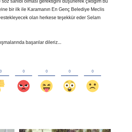
söz sahibi olması gerektiğini düşünerek çıktığım bu
yine bir ilk ile Karamanın En Genç Belediye Meclis
estekleyecek olan herkese teşekkür eder Selam
şmalarında başarılar dileriz...