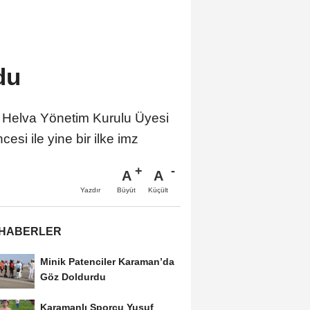
du
 Helva Yönetim Kurulu Üyesi
si ile yine bir ilke imz
A
A
Büyüt
Küçült
Yazdır
 HABERLER
Minik Patenciler Karaman’da
Göz Doldurdu
Karamanlı Sporcu Yusuf