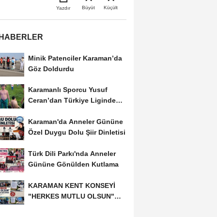
Büyüt
Küçült
Yazdır
 HABERLER
Minik Patenciler Karaman’da
Göz Doldurdu
Karamanlı Sporcu Yusuf
Ceran’dan Türkiye Liginde
Bronz Madalya
Karaman'da Anneler Gününe
Özel Duygu Dolu Şiir Dinletisi
Türk Dili Parkı'nda Anneler
Gününe Gönülden Kutlama
KARAMAN KENT KONSEYİ
"HERKES MUTLU OLSUN"
MECLİSİNDEN ANNELER