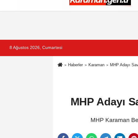
Künye
İletişim
Çerez Politikası
G
8 Ağustos 2026, Cumartesi
Haberler
Karaman
MHP Adayı Sava
MHP Adayı Sa
MHP Karaman Bele