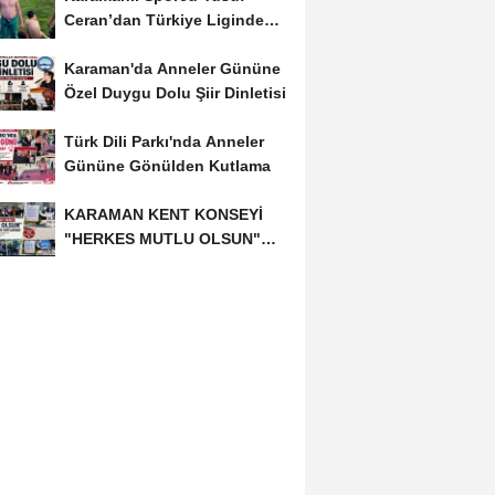
Ceran’dan Türkiye Liginde
Bronz Madalya
Karaman'da Anneler Gününe
Özel Duygu Dolu Şiir Dinletisi
Türk Dili Parkı'nda Anneler
Gününe Gönülden Kutlama
KARAMAN KENT KONSEYİ
"HERKES MUTLU OLSUN"
MECLİSİNDEN ANNELER
GÜNÜNE...