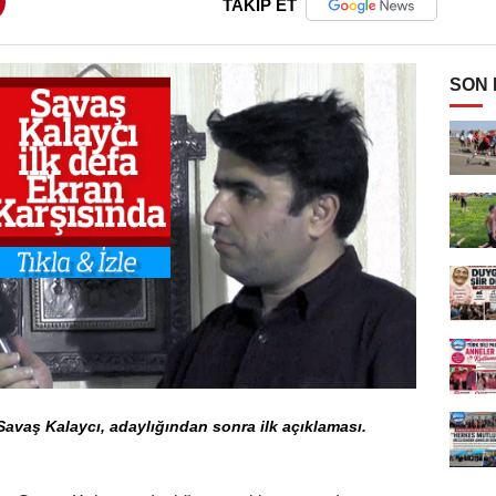
TAKİP ET
SON
vaş Kalaycı, adaylığından sonra ilk açıklaması.