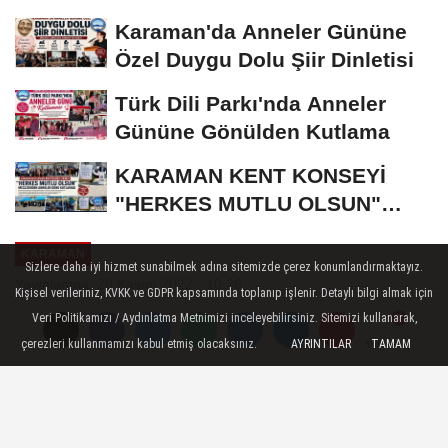
Bronz Madalya
Karaman'da Anneler Gününe
Özel Duygu Dolu Şiir Dinletisi
Türk Dili Parkı'nda Anneler
Gününe Gönülden Kutlama
KARAMAN KENT KONSEYİ
"HERKES MUTLU OLSUN"
MECLİSİNDEN ANNELER
KARAMAN
GÜNÜNE...
Sizlere daha iyi hizmet sunabilmek adına sitemizde çerez konumlandırmaktayız.
Yayınlanma: 28 Kasım 2022 - 10:26
Kişisel verileriniz, KVKK ve GDPR kapsamında toplanıp işlenir. Detaylı bilgi almak için
Güncelleme: 28 Kasım 2022 - 10:29
Veri Politikamızı / Aydınlatma Metnimizi inceleyebilirsiniz. Sitemizi kullanarak,
çerezleri kullanmamızı kabul etmiş olacaksınız.
AYRINTILAR
TAMAM
Karaman Eğitim ve Araştırma
Yorumlar
Yorumlar
Hastanesi mülakatsız sürekli işçi
alımı yapılacak