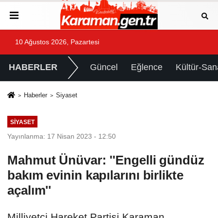
10 Ağustos 2026, Pazartesi
HABERLER
Güncel
Eğlence
Kültür-San
Haberler
Siyaset
SIYASET
Yayınlanma: 17 Nisan 2023 - 12:50
Mahmut Ünüvar: ''Engelli gündüz
bakım evinin kapılarını birlikte
açalım''
Milliyetçi Hareket Partisi Karaman