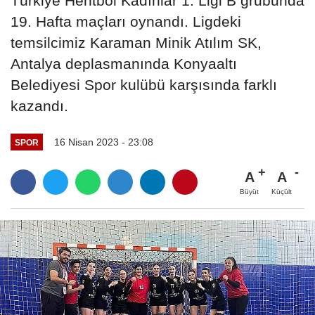
Türkiye Hentbol Kadınlar 1. Ligi B grubunda
19. Hafta maçları oynandı. Ligdeki
temsilcimiz Karaman Minik Atılım SK,
Antalya deplasmanında Konyaaltı
Belediyesi Spor kulübü karşısında farklı
kazandı.
16 Nisan 2023 - 23:08
SPOR
A
A
Büyüt
Küçült