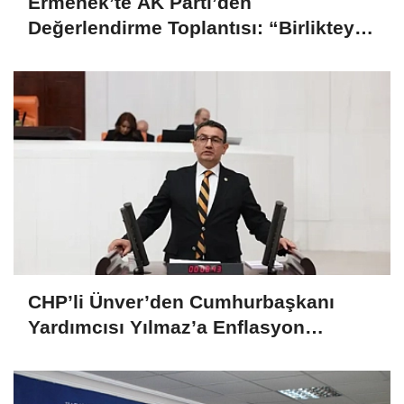
Ermenek’te AK Parti’den
Değerlendirme Toplantısı: “Birlikteyiz,
Çünkü Hizmet Yolundayız”
CHP’li Ünver’den Cumhurbaşkanı
Yardımcısı Yılmaz’a Enflasyon
Sorgusu: “Hedefler Neden Sürekli
Iskalanıyor?