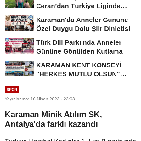
Ceran’dan Türkiye Liginde
Bronz Madalya
Karaman'da Anneler Gününe
Özel Duygu Dolu Şiir Dinletisi
Türk Dili Parkı'nda Anneler
Gününe Gönülden Kutlama
KARAMAN KENT KONSEYİ
"HERKES MUTLU OLSUN"
MECLİSİNDEN ANNELER
SPOR
GÜNÜNE...
Yayınlanma: 16 Nisan 2023 - 23:08
Karaman Minik Atılım SK,
Antalya'da farklı kazandı