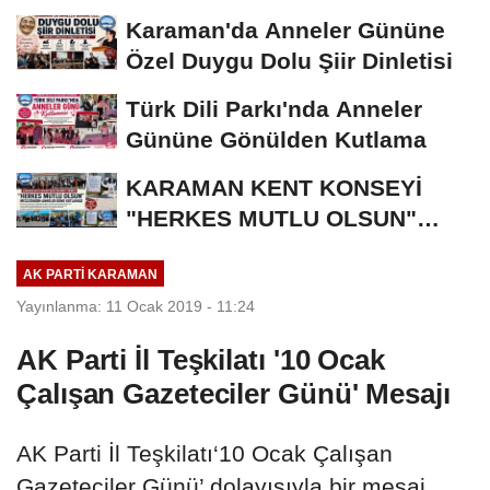
Bronz Madalya
Karaman'da Anneler Gününe
Özel Duygu Dolu Şiir Dinletisi
Türk Dili Parkı'nda Anneler
Gününe Gönülden Kutlama
KARAMAN KENT KONSEYİ
"HERKES MUTLU OLSUN"
MECLİSİNDEN ANNELER
AK PARTI KARAMAN
GÜNÜNE...
Yayınlanma: 11 Ocak 2019 - 11:24
AK Parti İl Teşkilatı '10 Ocak
Çalışan Gazeteciler Günü' Mesajı
AK Parti İl Teşkilatı‘10 Ocak Çalışan
Gazeteciler Günü’ dolayısıyla bir mesaj