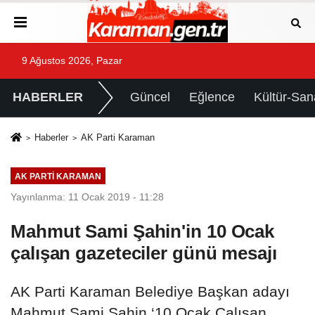
9 Ağustos 2026, Pazar
HABERLER
Güncel
Eğlence
Kültür-San
Haberler
AK Parti Karaman
AK PARTI KARAMAN
Yayınlanma: 11 Ocak 2019 - 11:28
Mahmut Sami Şahin'in 10 Ocak
çalışan gazeteciler günü mesajı
AK Parti Karaman Belediye Başkan adayı
Mahmut Sami Şahin ‘10 Ocak Çalışan