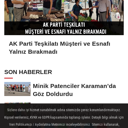
AK Parti Teşkilatı Müşteri ve Esnafı
Yalnız Bırakmadı
SON HABERLER
Minik Patenciler Karaman’da
Göz Doldurdu
Karamanlı Sporcu Yusuf
Sizlere daha iyi hizmet sunabilmek adına sitemizde çerez konumlandırmaktayız.
Ceran’dan Türkiye Liginde
Kişisel verileriniz, KVKK ve GDPR kapsamında toplanıp işlenir. Detaylı bilgi almak için
Bronz Madalya
Veri Politikamızı / Aydınlatma Metnimizi inceleyebilirsiniz. Sitemizi kullanarak,
Karaman'da Anneler Gününe