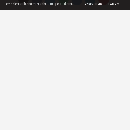
çerezleri kullanmamızı kabul etmiş olacaksınız.
AYRINTILAR
TAMAM
Özel Duygu Dolu Şiir Dinletisi
Türk Dili Parkı'nda Anneler
Gününe Gönülden Kutlama
KARAMAN KENT KONSEYİ
"HERKES MUTLU OLSUN"
MECLİSİNDEN ANNELER
KARAMAN
GÜNÜNE...
Yayınlanma: 10 Ocak 2019 - 11:38
Memur Sen ve Eğitim Bir-Sen
Şube Başkanı Özdemir'den
Gazeteciler Günü Mesajı
Karaman Memur Sen ve Eğitim Bir-Sen
Şube Başkanı Yunus Özdemir, 10 Ocak