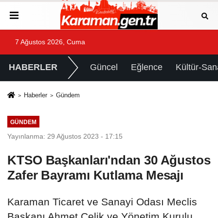
7 Ağustos 2026, Cuma
HABERLER
Güncel
Eğlence
Kültür-San
Haberler
Gündem
GÜNDEM
Yayınlanma: 29 Ağustos 2023 - 17:15
KTSO Başkanları'ndan 30 Ağustos
Zafer Bayramı Kutlama Mesajı
Karaman Ticaret ve Sanayi Odası Meclis
Başkanı Ahmet Çelik ve Yönetim Kurulu