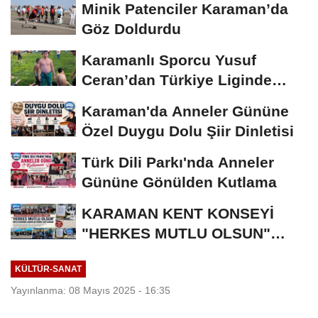
Minik Patenciler Karaman’da
Göz Doldurdu
Karamanlı Sporcu Yusuf
Ceran’dan Türkiye Liginde
Bronz Madalya
Karaman'da Anneler Gününe
Özel Duygu Dolu Şiir Dinletisi
Türk Dili Parkı'nda Anneler
Gününe Gönülden Kutlama
KARAMAN KENT KONSEYİ
"HERKES MUTLU OLSUN"
MECLİSİNDEN ANNELER
KÜLTÜR-SANAT
GÜNÜNE...
Yayınlanma: 08 Mayıs 2025 - 16:35