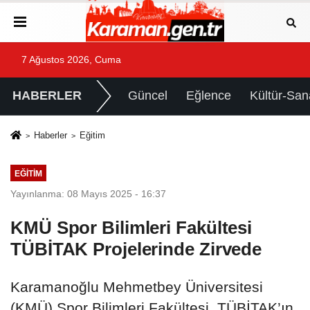
7 Ağustos 2026, Cuma
HABERLER
Güncel
Eğlence
Kültür-San
Haberler
Eğitim
EĞITIM
Yayınlanma: 08 Mayıs 2025 - 16:37
KMÜ Spor Bilimleri Fakültesi
TÜBİTAK Projelerinde Zirvede
Karamanoğlu Mehmetbey Üniversitesi
(KMÜ) Spor Bilimleri Fakültesi, TÜBİTAK’ın