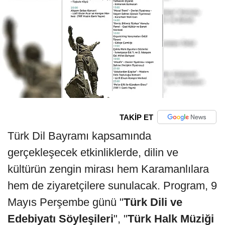
TAKİP ET
Türk Dil Bayramı kapsamında
gerçekleşecek etkinliklerde, dilin ve
kültürün zengin mirası hem Karamanlılara
hem de ziyaretçilere sunulacak. Program, 9
Mayıs Perşembe günü "
Türk Dili ve
Edebiyatı Söyleşileri
", "
Türk Halk Müziği