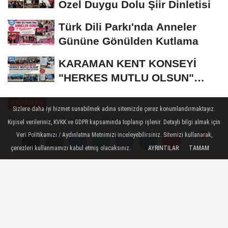
Özel Duygu Dolu Şiir Dinletisi
Türk Dili Parkı'nda Anneler
Gününe Gönülden Kutlama
KARAMAN KENT KONSEYİ
"HERKES MUTLU OLSUN"
MECLİSİNDEN ANNELER
KARAMAN
GÜNÜNE...
Sizlere daha iyi hizmet sunabilmek adına sitemizde çerez konumlandırmaktayız.
Yayınlanma: 31 Ocak 2023 - 16:47
Kişisel verileriniz, KVKK ve GDPR kapsamında toplanıp işlenir. Detaylı bilgi almak için
Veri Politikamızı / Aydınlatma Metnimizi inceleyebilirsiniz. Sitemizi kullanarak,
Ünlü Avukat Hüseyin Mutlu'dan
çerezleri kullanmamızı kabul etmiş olacaksınız.
AYRINTILAR
TAMAM
Yorumlar
Yorumlar
OSB emlakçılarına tepki
Karamanlı Avukat Hüseyin Mutlu OSB'de
yatırımcı kisvesi altında emlakçılık
yapanlara tepki gösterdi.