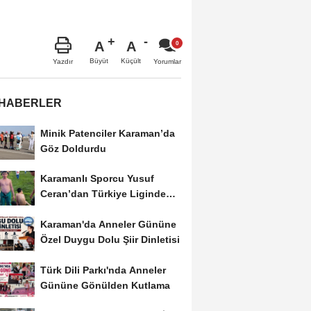
A
A
Büyüt
Küçült
Yazdır
Yorumlar
 HABERLER
Minik Patenciler Karaman’da
Göz Doldurdu
Karamanlı Sporcu Yusuf
Ceran’dan Türkiye Liginde
Bronz Madalya
Karaman'da Anneler Gününe
Özel Duygu Dolu Şiir Dinletisi
Türk Dili Parkı'nda Anneler
Gününe Gönülden Kutlama