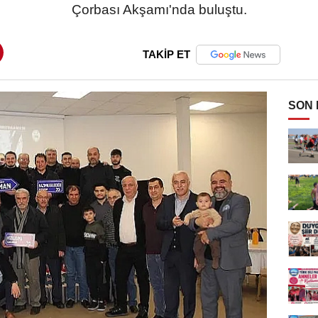
Çorbası Akşamı'nda buluştu.
TAKİP ET
SON