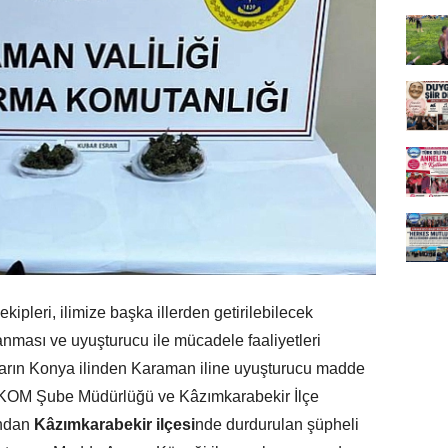
ekipleri, ilimize başka illerden getirilebilecek
nması ve uyuşturucu ile mücadele faaliyetleri
ların Konya ilinden Karaman iline uyuşturucu madde
e KOM Şube Müdürlüğü ve Kâzımkarabekir İlçe
ından
Kâzımkarabekir ilçesi
nde durdurulan şüpheli