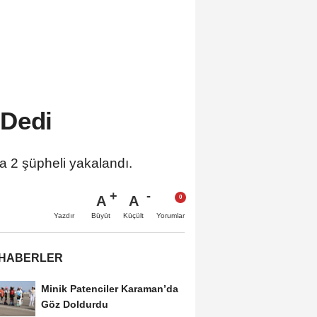
 Dedi
2 şüpheli yakalandı.
A
A
Büyüt
Küçült
Yazdır
Yorumlar
 HABERLER
Minik Patenciler Karaman’da
Göz Doldurdu