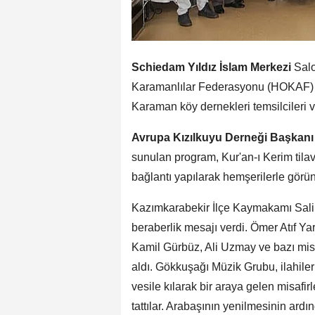
Schiedam Yıldız İslam Merkezi
Salo
Karamanlılar Federasyonu (HOKAF) B
Karaman köy dernekleri temsilcileri v
Avrupa Kızılkuyu Derneği Başkanı
sunulan program, Kur'an-ı Kerim tila
bağlantı yapılarak hemşerilerle görün
Kazımkarabekir İlçe Kaymakamı Salih 
beraberlik mesajı verdi. Ömer Atıf Ya
Kamil Gürbüz, Ali Uzmay ve bazı misa
aldı. Gökkuşağı Müzik Grubu, ilahiler
vesile kılarak bir araya gelen misafi
tattılar. Arabaşının yenilmesinin ardı