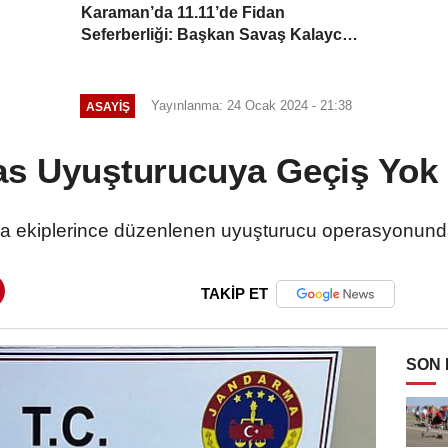
Karaman’da 11.11’de Fidan
Seferberliği: Başkan Savaş Kalaycı
Can Suyu Verdi
Yayınlanma: 24 Ocak 2024 - 21:38
ASAYIŞ
s Uyuşturucuya Geçiş Yok
 ekiplerince düzenlenen uyuşturucu operasyonunda 
TAKİP ET
SON