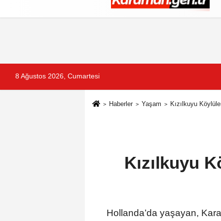
Künye
İletişim
Çerez Politikası
G
8 Ağustos 2026, Cumartesi
Haberler
Yaşam
Kızılkuyu Köylüle
Kızılkuyu K
Hollanda’da yaşayan, Kara