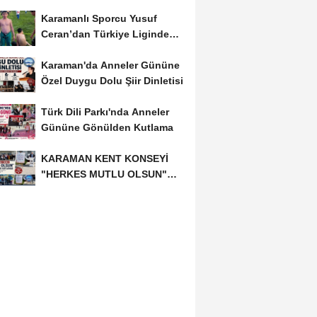
Karamanlı Sporcu Yusuf
Ceran’dan Türkiye Liginde
Bronz Madalya
Karaman'da Anneler Gününe
Özel Duygu Dolu Şiir Dinletisi
Türk Dili Parkı'nda Anneler
Gününe Gönülden Kutlama
KARAMAN KENT KONSEYİ
"HERKES MUTLU OLSUN"
MECLİSİNDEN ANNELER
GÜNÜNE...