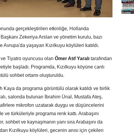
nunda gerçekleştirilen etkinliğe, Hollanda
aşkanı Zekeriya Arslan ve yönetim kurulu, bazı
e Avrupa'da yaşayan Kızılkuyu köylüleri katıldı.
ve Tiyatro oyuncusu olan
Ömer Atıf Yaralı
tarafından
vetiyle başladı. Programda, Kızılkuyu köyüne canlı
tülü sohbet ortamı oluşturuldu.
Kaya da programa görüntülü olarak katıldı ve birlik
ralı, salonda bulunan İbrahim Ünal, Mustafa Ateş,
firlere mikrofon uzatarak duygu ve düşüncelerini
le ve türküleriyle programa renk kattı. Arabaşını
rler, sohbet ve kaynaşmanın yanı sıra Arabaşını da
ndan Kızılkuyu köylüleri, gecenin anısı için çekilen