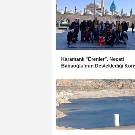
Karamanlı “Erenler”, Necati
Babaoğlu’nun Desteklediği Kon
Gezisiyle Mevlana’yı Ziyaret Etti