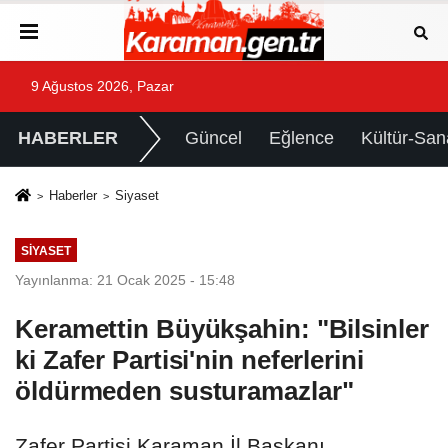
9 Ağustos 2026, Pazar
HABERLER
Güncel
Eğlence
Kültür-San
Haberler
Siyaset
SIYASET
Yayınlanma: 21 Ocak 2025 - 15:48
Keramettin Büyükşahin: "Bilsinler
ki Zafer Partisi'nin neferlerini
öldürmeden susturamazlar"
Zafer Partisi Karaman İl Başkanı