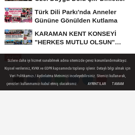
Türk Dili Parkı'nda Anneler
Gününe Gönülden Kutlama
KARAMAN KENT KONSEYİ
"HERKES MUTLU OLSUN"
MECLİSİNDEN ANNELER
ASAYIŞ
GÜNÜNE...
Sizlere daha iyi hizmet sunabilmek adına sitemizde çerez konumlandırmaktayız.
Yayınlanma: 20 Ocak 2025 - 04:42
Kişisel verileriniz, KVKK ve GDPR kapsamında toplanıp işlenir. Detaylı bilgi almak için
Veri Politikamızı / Aydınlatma Metnimizi inceleyebilirsiniz. Sitemizi kullanarak,
Karaman'da genç adam evinde ölü
çerezleri kullanmamızı kabul etmiş olacaksınız.
AYRINTILAR
TAMAM
Yorumlar
Yorumlar
bulundu
Olay akşam saatlerinde Abbas
Mahallesinde yaşandı. Soner U., henüz
sebebi bilinmeyen bir nedenle evinde ölü
bulundu. Yakınları tarafından baygın halde