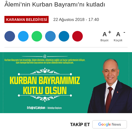
Âlemi’nin Kurban Bayramı’nı kutladı
22 Ağustos 2018 - 17:40
KARAMAN BELEDIYESI
A
A
Büyüt
Küçült
TAKİP ET