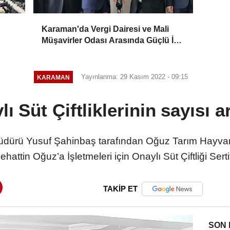
Karaman'da Vergi Dairesi ve Mali
Müşavirler Odası Arasında Güçlü İş
Birliği Mesajı
Yayınlanma: 29 Kasım 2022 - 09:15
KARAMAN
ı Süt Çiftliklerinin sayısı a
dürü Yusuf Şahinbaş tarafından Oğuz Tarım Hayvancı
hattin Oğuz’a İşletmeleri için Onaylı Süt Çiftliği Sertif
TAKİP ET
SON