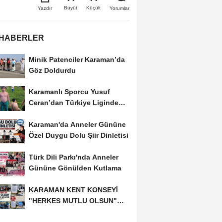
Büyüt
Küçült
Yazdır
Yorumlar
 HABERLER
Minik Patenciler Karaman’da
Göz Doldurdu
Karamanlı Sporcu Yusuf
Ceran’dan Türkiye Liginde
Bronz Madalya
Karaman'da Anneler Gününe
Özel Duygu Dolu Şiir Dinletisi
Türk Dili Parkı'nda Anneler
Gününe Gönülden Kutlama
KARAMAN KENT KONSEYİ
"HERKES MUTLU OLSUN"
MECLİSİNDEN ANNELER