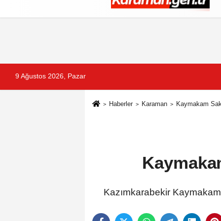
Künye
İletişim
Çerez Politikası
G
9 Ağustos 2026, Pazar
Haberler
Karaman
Kaymakam Saka,
Kaymakam 
Kazımkarabekir Kaymakamı Ra