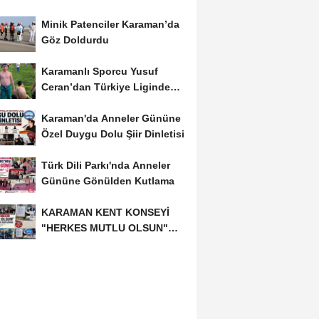
Minik Patenciler Karaman’da
Göz Doldurdu
Karamanlı Sporcu Yusuf
Ceran’dan Türkiye Liginde
Bronz Madalya
Karaman'da Anneler Gününe
Özel Duygu Dolu Şiir Dinletisi
Türk Dili Parkı'nda Anneler
Gününe Gönülden Kutlama
KARAMAN KENT KONSEYİ
"HERKES MUTLU OLSUN"
MECLİSİNDEN ANNELER
GÜNÜNE...