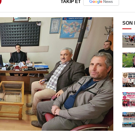
TAKİP ET
SON