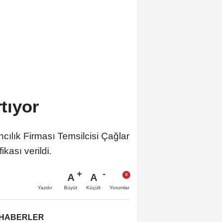
rtıyor
lık Firması Temsilcisi Çağlar
ikası verildi.
A
A
Büyüt
Küçült
Yazdır
Yorumlar
 HABERLER