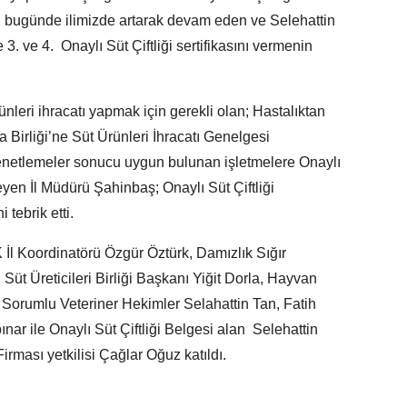
ni, bugünde ilimizde artarak devam eden ve Selehattin
. ve 4. Onaylı Süt Çiftliği sertifikasını vermenin
rünleri ihracatı yapmak için gerekli olan; Hastalıktan
a Birliği’ne Süt Ürünleri İhracatı Genelgesi
netlemeler sonucu uygun bulunan işletmelere Onaylı
öyleyen İl Müdürü Şahinbaş; Onaylı Süt Çiftliği
i tebrik etti.
İl Koordinatörü Özgür Öztürk, Damızlık Sığır
a, Süt Üreticileri Birliği Başkanı Yiğit Dorla, Hayvan
Sorumlu Veteriner Hekimler Selahattin Tan, Fatih
ar ile Onaylı Süt Çiftliği Belgesi alan Selehattin
rması yetkilisi Çağlar Oğuz katıldı.