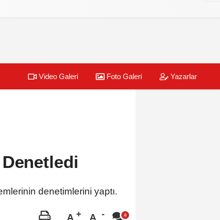
Video Galeri
Foto Galeri
Yazarlar
 Denetledi
lerinin denetimlerini yaptı.
A
A