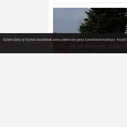
Sizlere daha iyi hizmet sunabilmek adına sitemizde çerez konumlandırmaktayız. Kişisel ver
1/ASLEN YUVATEPE KÖYÜNDEN 