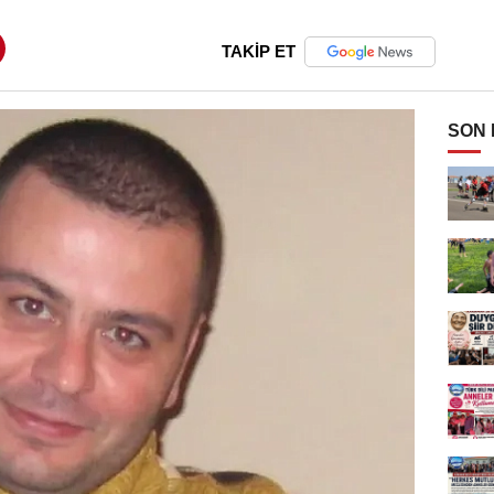
TAKİP ET
SON