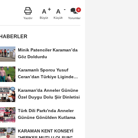
A
A
Büyüt
Küçült
Yazdır
Yorumlar
 HABERLER
Minik Patenciler Karaman’da
Göz Doldurdu
Karamanlı Sporcu Yusuf
Ceran’dan Türkiye Liginde
Bronz Madalya
Karaman'da Anneler Gününe
Özel Duygu Dolu Şiir Dinletisi
Türk Dili Parkı'nda Anneler
Gününe Gönülden Kutlama
KARAMAN KENT KONSEYİ
"HERKES MUTLU OLSUN"