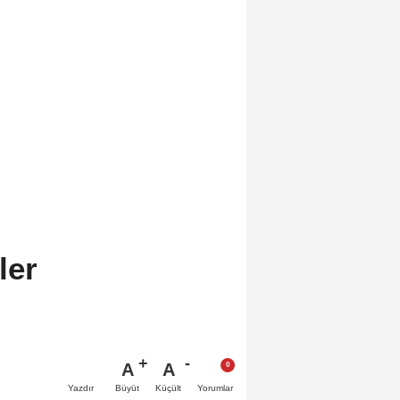
ler
A
A
Büyüt
Küçült
Yazdır
Yorumlar