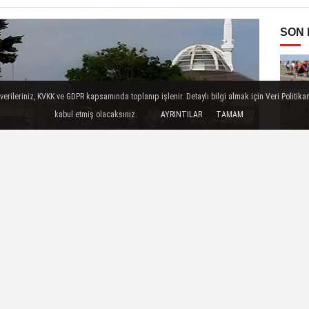
SON
ileriniz, KVKK ve GDPR kapsamında toplanıp işlenir. Detaylı bilgi almak için Veri Politikam
kabul etmiş olacaksınız.
AYRINTILAR
TAMAM
OLUP YURTDIŞINDA İKAMET ETMEKTE OLAN