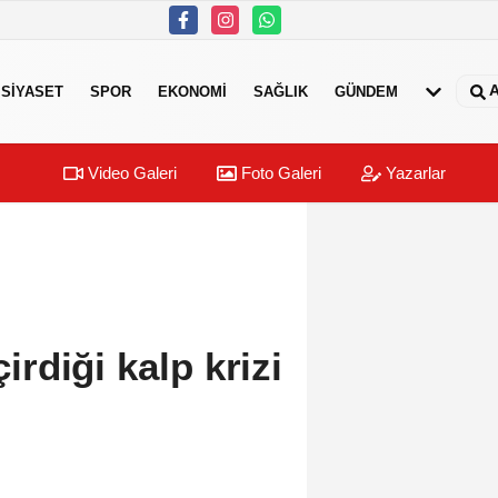
A
SIYASET
SPOR
EKONOMI
SAĞLIK
GÜNDEM
Video Galeri
Foto Galeri
Yazarlar
rdiği kalp krizi