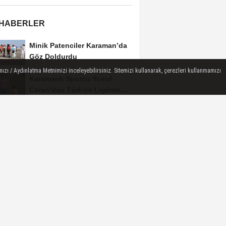
 HABERLER
Minik Patenciler Karaman’da
Göz Doldurdu
ızı / Aydınlatma Metnimizi inceleyebilirsiniz. Sitemizi kullanarak, çerezleri kullanmamızı
Karamanlı Sporcu Yusuf
Ceran’dan Türkiye Liginde
Bronz Madalya
Karaman'da Anneler Gününe
Özel Duygu Dolu Şiir Dinletisi
Türk Dili Parkı'nda Anneler
Gününe Gönülden Kutlama
KARAMAN KENT KONSEYİ
"HERKES MUTLU OLSUN"
MECLİSİNDEN ANNELER
GÜNÜNE...