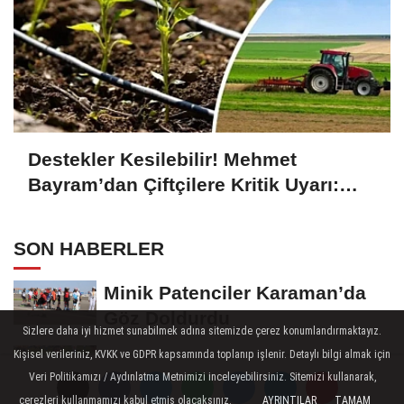
Destekler Kesilebilir! Mehmet
Bayram’dan Çiftçilere Kritik Uyarı:
Başvurular Zamanında Yapılmalı
SON HABERLER
Minik Patenciler Karaman’da
Göz Doldurdu
Sizlere daha iyi hizmet sunabilmek adına sitemizde çerez konumlandırmaktayız.
Karamanlı Sporcu Yusuf
Kişisel verileriniz, KVKK ve GDPR kapsamında toplanıp işlenir. Detaylı bilgi almak için
Veri Politikamızı / Aydınlatma Metnimizi inceleyebilirsiniz. Sitemizi kullanarak,
Ceran’dan Türkiye Liginde
çerezleri kullanmamızı kabul etmiş olacaksınız.
AYRINTILAR
TAMAM