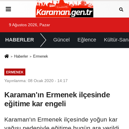
9 Ağustos 2026, Pazar
HABERLER
Güncel
Eğlence
Kültür-San
Haberler
Ermenek
ERMENEK
Yayınlanma: 08 Ocak 2020 - 14:17
Karaman'ın Ermenek ilçesinde
eğitime kar engeli
Karaman'ın Ermenek ilçesinde yoğun kar
yağışı nedeniyle eğitime bugün ara verildi