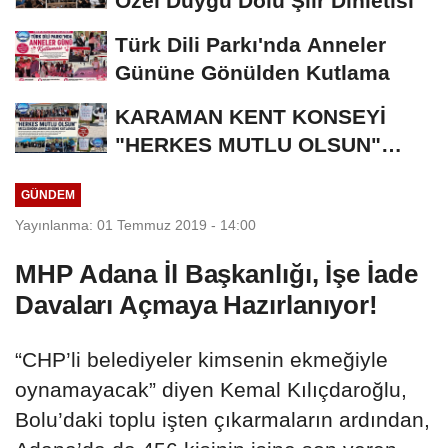
Özel Duygu Dolu Şiir Dinletisi
Türk Dili Parkı'nda Anneler
Gününe Gönülden Kutlama
KARAMAN KENT KONSEYİ
"HERKES MUTLU OLSUN"
MECLİSİNDEN ANNELER
GÜNDEM
GÜNÜNE...
Yayınlanma: 01 Temmuz 2019 - 14:00
MHP Adana İl Başkanlığı, İşe İade
Davaları Açmaya Hazırlanıyor!
“CHP’li belediyeler kimsenin ekmeğiyle
oynamayacak” diyen Kemal Kılıçdaroğlu,
Bolu’daki toplu işten çıkarmaların ardından,