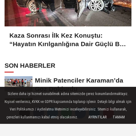
Kaza Sonrası İlk Kez Konuştu:
“Hayatın Kırılganlığına Dair Güçlü Bir
Hatırlatma”
SON HABERLER
Minik Patenciler Karaman’da
Göz Doldurdu
Sizlere daha iyi hizmet sunabilmek adına sitemizde çerez konumlandırmaktayız.
Karamanlı Sporcu Yusuf
Kişisel verileriniz, KVKK ve GDPR kapsamında toplanıp işlenir. Detaylı bilgi almak için
Ceran’dan Türkiye Liginde
Veri Politikamızı / Aydınlatma Metnimizi inceleyebilirsiniz. Sitemizi kullanarak,
çerezleri kullanmamızı kabul etmiş olacaksınız.
AYRINTILAR
TAMAM
Bronz Madalya
Karaman'da Anneler Gününe
Özel Duygu Dolu Şiir Dinletisi