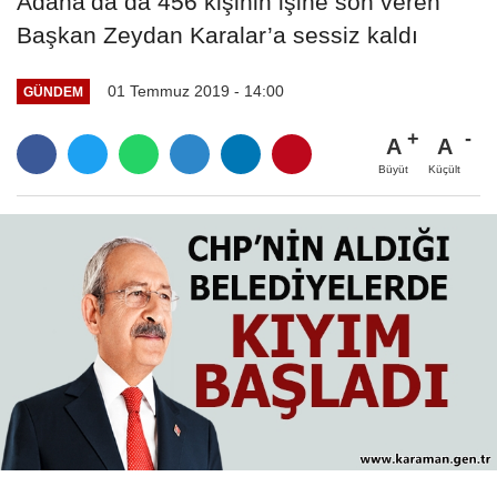
Adana’da da 456 kişinin işine son veren
Başkan Zeydan Karalar’a sessiz kaldı
01 Temmuz 2019 - 14:00
GÜNDEM
A
A
Büyüt
Küçült