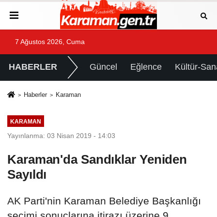
7 Ağustos 2026, Cuma
HABERLER
Güncel
Eğlence
Kültür-San
Haberler
Karaman
KARAMAN
Yayınlanma: 03 Nisan 2019 - 14:03
Karaman'da Sandıklar Yeniden
Sayıldı
AK Parti'nin Karaman Belediye Başkanlığı
seçimi sonuçlarına itirazı üzerine 9