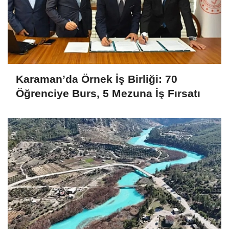
Karaman’da Örnek İş Birliği: 70
Öğrenciye Burs, 5 Mezuna İş Fırsatı