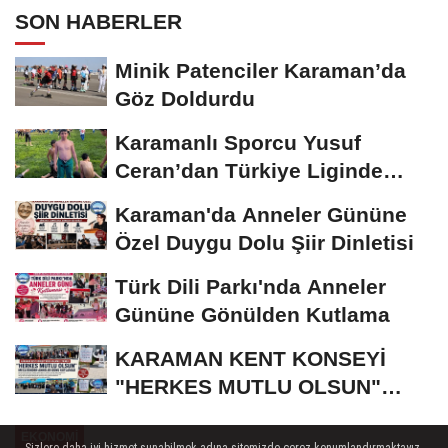
SON HABERLER
Minik Patenciler Karaman’da
Göz Doldurdu
Karamanlı Sporcu Yusuf
Ceran’dan Türkiye Liginde
Bronz Madalya
Karaman'da Anneler Gününe
Özel Duygu Dolu Şiir Dinletisi
Türk Dili Parkı'nda Anneler
Gününe Gönülden Kutlama
KARAMAN KENT KONSEYİ
"HERKES MUTLU OLSUN"
MECLİSİNDEN ANNELER
EKONOMI
GÜNÜNE...