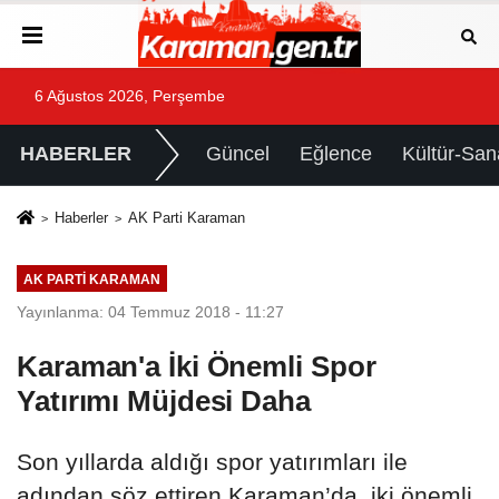
6 Ağustos 2026, Perşembe
HABERLER
Güncel
Eğlence
Kültür-San
Haberler
AK Parti Karaman
AK PARTI KARAMAN
Yayınlanma: 04 Temmuz 2018 - 11:27
Karaman'a İki Önemli Spor
Yatırımı Müjdesi Daha
Son yıllarda aldığı spor yatırımları ile
adından söz ettiren Karaman’da, iki önemli