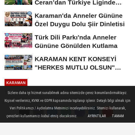
Ceran’dan Türkiye Liginde
Bronz Madalya
Karaman'da Anneler Gününe
Özel Duygu Dolu Şiir Dinletisi
Türk Dili Parkı'nda Anneler
Gününe Gönülden Kutlama
KARAMAN KENT KONSEYİ
"HERKES MUTLU OLSUN"
MECLİSİNDEN ANNELER
KARAMAN
GÜNÜNE...
Yayınlanma: 04 Temmuz 2018 - 11:23
Sizlere daha iyi hizmet sunabilmek adına sitemizde çerez konumlandırmaktayız.
Kişisel verileriniz, KVKK ve GDPR kapsamında toplanıp işlenir. Detaylı bilgi almak için
Karaman'da İl Spor Merkezleri
Veri Politikamızı / Aydınlatma Metnimizi inceleyebilirsiniz. Sitemizi kullanarak,
Törenle Açıldı
çerezleri kullanmamızı kabul etmiş olacaksınız.
AYRINTILAR
TAMAM
Karaman’da, Gençlik Hizmetleri ve Spor İl