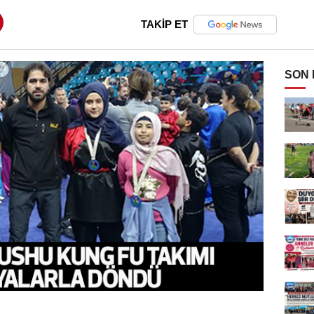
TAKİP ET
SON