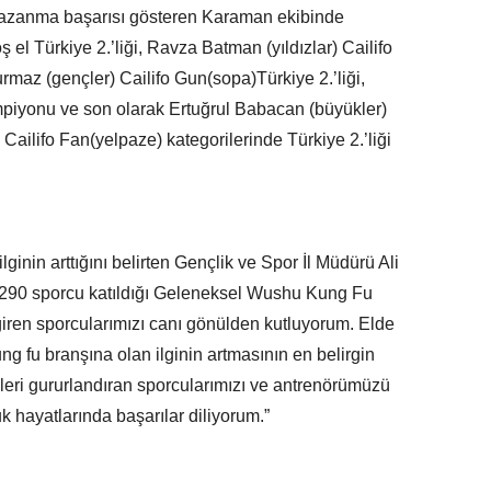
 kazanma başarısı gösteren Karaman ekibinde
el Türkiye 2.’liği, Ravza Batman (yıldızlar) Cailifo
rmaz (gençler) Cailifo Gun(sopa)Türkiye 2.’liği,
mpiyonu ve son olarak Ertuğrul Babacan (büyükler)
e Cailifo Fan(yelpaze) kategorilerinde Türkiye 2.’liği
nin arttığını belirten Gençlik ve Spor İl Müdürü Ali
290 sporcu katıldığı Geleneksel Wushu Kung Fu
ren sporcularımızı canı gönülden kutluyorum. Elde
ng fu branşına olan ilginin artmasının en belirgin
izleri gururlandıran sporcularımızı ve antrenörümüzü
k hayatlarında başarılar diliyorum.”