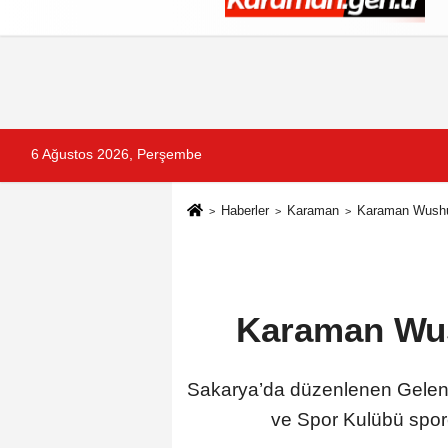
Künye
İletişim
Çerez Politikası
G
6 Ağustos 2026, Perşembe
Haberler
Karaman
Karaman Wushu
Karaman Wus
Sakarya’da düzenlenen Gele
ve Spor Kulübü sporc