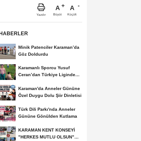
A
A
Büyüt
Küçült
Yazdır
 HABERLER
Minik Patenciler Karaman’da
Göz Doldurdu
Karamanlı Sporcu Yusuf
Ceran’dan Türkiye Liginde
Bronz Madalya
Karaman'da Anneler Gününe
Özel Duygu Dolu Şiir Dinletisi
Türk Dili Parkı'nda Anneler
Gününe Gönülden Kutlama
KARAMAN KENT KONSEYİ
"HERKES MUTLU OLSUN"