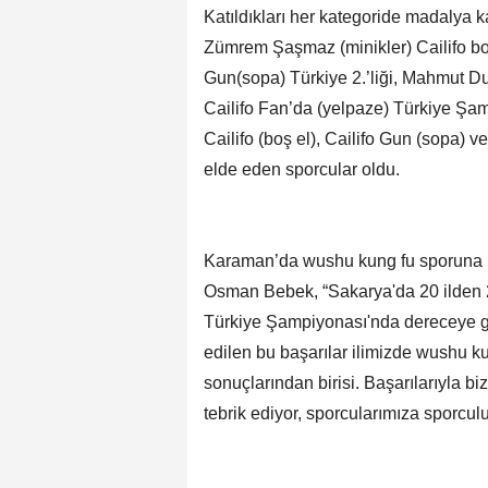
Katıldıkları her kategoride madalya
Zümrem Şaşmaz (minikler) Cailifo boş 
Gun(sopa) Türkiye 2.’liği, Mahmut Du
Cailifo Fan’da (yelpaze) Türkiye Şa
Cailifo (boş el), Cailifo Gun (sopa) v
elde eden sporcular oldu.
Karaman’da wushu kung fu sporuna ilgi
Osman Bebek, “Sakarya'da 20 ilden 
Türkiye Şampiyonası'nda dereceye gi
edilen bu başarılar ilimizde wushu ku
sonuçlarından birisi. Başarılarıyla b
tebrik ediyor, sporcularımıza sporculu