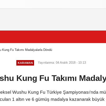
izlilik İlkeleri
 Kung Fu Takımı Madalyalarla Döndü
Yayınlanma: 04 Aralık 2018 - 10:13
KARAMAN
hu Kung Fu Takımı Madaly
neksel Wushu Kung Fu Türkiye Şampiyonası'nda mü
uları 1 altın ve 6 gümüş madalya kazanarak büyük b