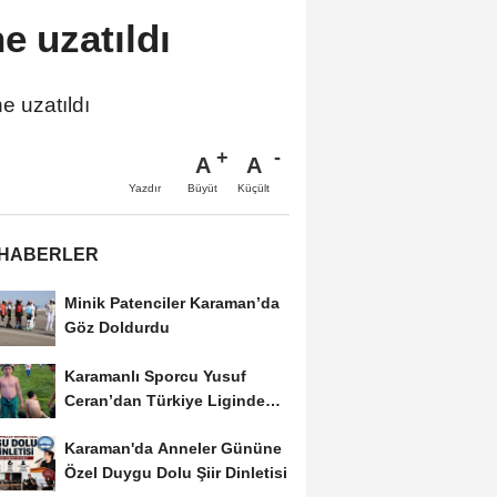
e uzatıldı
e uzatıldı
A
A
Büyüt
Küçült
Yazdır
 HABERLER
Minik Patenciler Karaman’da
Göz Doldurdu
Karamanlı Sporcu Yusuf
Ceran’dan Türkiye Liginde
Bronz Madalya
Karaman'da Anneler Gününe
Özel Duygu Dolu Şiir Dinletisi