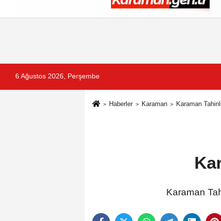
Künye
İletişim
Çerez Politikası
G
6 Ağustos 2026, Perşembe
Haberler
Karaman
Karaman Tahinli
Kar
Karaman Tahi