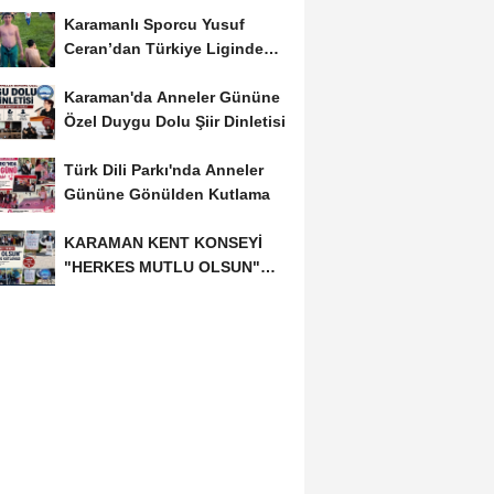
Karamanlı Sporcu Yusuf
Ceran’dan Türkiye Liginde
Bronz Madalya
Karaman'da Anneler Gününe
Özel Duygu Dolu Şiir Dinletisi
Türk Dili Parkı'nda Anneler
Gününe Gönülden Kutlama
KARAMAN KENT KONSEYİ
"HERKES MUTLU OLSUN"
MECLİSİNDEN ANNELER
GÜNÜNE...