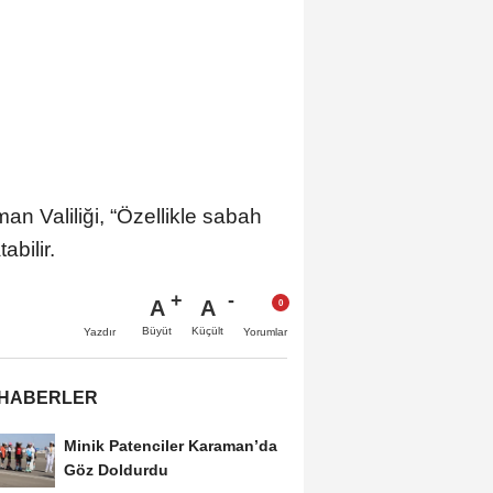
n Valiliği, “Özellikle sabah
abilir.
A
A
Büyüt
Küçült
Yazdır
Yorumlar
 HABERLER
Minik Patenciler Karaman’da
Göz Doldurdu