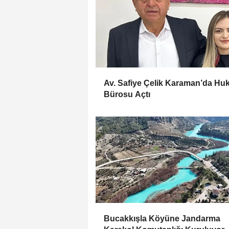
Av. Safiye Çelik Karaman’da Hu
Bürosu Açtı
Bucakkışla Köyüne Jandarma