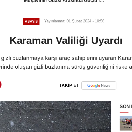
Müşavirler Odası Arasında Güçlü İş
Birliği Mesajı
Yayınlanma: 01 Şubat 2024 - 10:56
ASAYIŞ
Karaman Valiliği Uyardı
gizli buzlanmaya karşı araç sahiplerini uyaran Karama
rinde oluşan gizli buzlanma sürüş güvenliğini riske at
TAKİP ET
SON