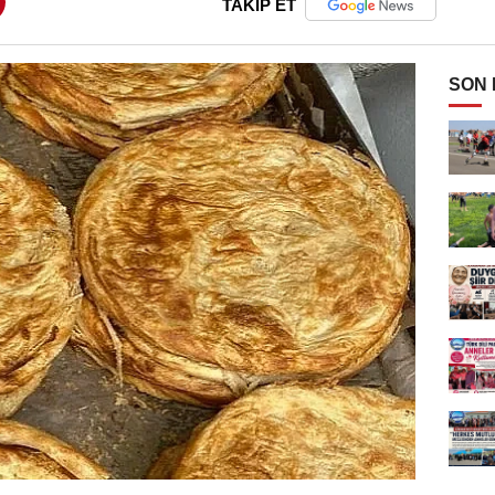
TAKİP ET
SON