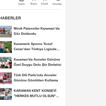
Büyüt
Küçült
Yazdır
Yorumlar
 HABERLER
Minik Patenciler Karaman’da
Göz Doldurdu
Karamanlı Sporcu Yusuf
Ceran’dan Türkiye Liginde
Bronz Madalya
Karaman'da Anneler Gününe
Özel Duygu Dolu Şiir Dinletisi
Türk Dili Parkı'nda Anneler
Gününe Gönülden Kutlama
KARAMAN KENT KONSEYİ
"HERKES MUTLU OLSUN"
MECLİSİNDEN ANNELER