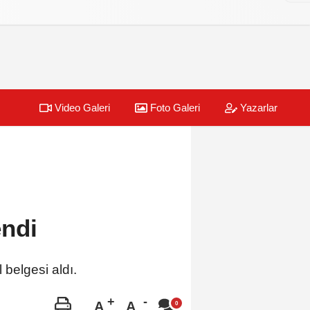
Video Galeri
Foto Galeri
Yazarlar
endi
belgesi aldı.
A
A