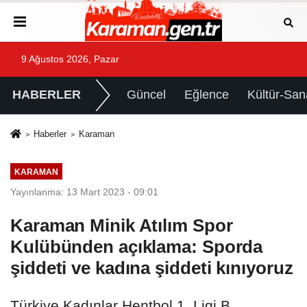
9 Ağustos 2026, Pazar
HABERLER
Güncel
Eğlence
Kültür-San
Haberler
Karaman
KARAMAN
Yayınlanma: 13 Mart 2023 - 09:01
Karaman Minik Atılım Spor
Kulübünden açıklama: Sporda
şiddeti ve kadına şiddeti kınıyoruz
Türkiye Kadınlar Hentbol 1. Ligi B