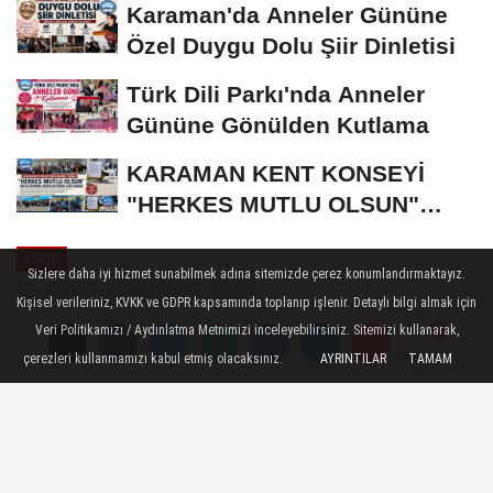
Karaman'da Anneler Gününe
Özel Duygu Dolu Şiir Dinletisi
Türk Dili Parkı'nda Anneler
Gününe Gönülden Kutlama
KARAMAN KENT KONSEYİ
"HERKES MUTLU OLSUN"
MECLİSİNDEN ANNELER
SPOR
GÜNÜNE...
Sizlere daha iyi hizmet sunabilmek adına sitemizde çerez konumlandırmaktayız.
Yayınlanma: 13 Mart 2023 - 09:00
Kişisel verileriniz, KVKK ve GDPR kapsamında toplanıp işlenir. Detaylı bilgi almak için
Veri Politikamızı / Aydınlatma Metnimizi inceleyebilirsiniz. Sitemizi kullanarak,
Karaman Minik Hentbol Atılım
çerezleri kullanmamızı kabul etmiş olacaksınız.
AYRINTILAR
TAMAM
Yorumlar
Yorumlar
Sk'ya Bolu'da Çirkin Saldırı
Türkiye Kadınlar Hentbol 1. Ligi B
grubundaki temsilcimiz Karaman Minik