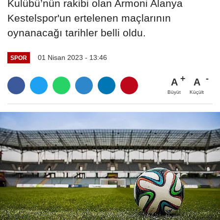
Kulübü’nün rakibi olan Armoni Alanya
Kestelspor'un ertelenen maçlarının
oynanacağı tarihler belli oldu.
01 Nisan 2023 - 13:46
SPOR
A
A
Büyüt
Küçült