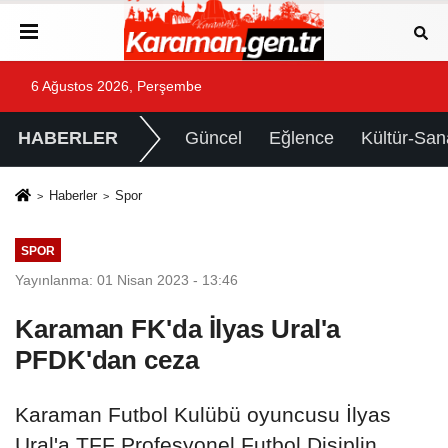
6 Ağustos 2026, Perşembe
HABERLER
Güncel
Eğlence
Kültür-San
Haberler
Spor
SPOR
Yayınlanma: 01 Nisan 2023 - 13:46
Karaman FK'da İlyas Ural'a
PFDK'dan ceza
Karaman Futbol Kulübü oyuncusu İlyas
Ural'a TFF Profesyonel Futbol Disiplin