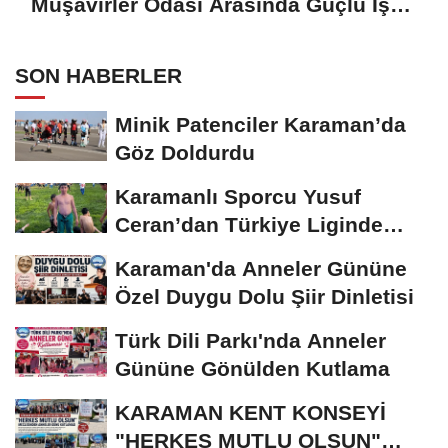
Müşavirler Odası Arasında Güçlü İş
Birliği Mesajı
SON HABERLER
Minik Patenciler Karaman’da
Göz Doldurdu
Karamanlı Sporcu Yusuf
Ceran’dan Türkiye Liginde
Bronz Madalya
Karaman'da Anneler Gününe
Özel Duygu Dolu Şiir Dinletisi
Türk Dili Parkı'nda Anneler
Gününe Gönülden Kutlama
KARAMAN KENT KONSEYİ
"HERKES MUTLU OLSUN"