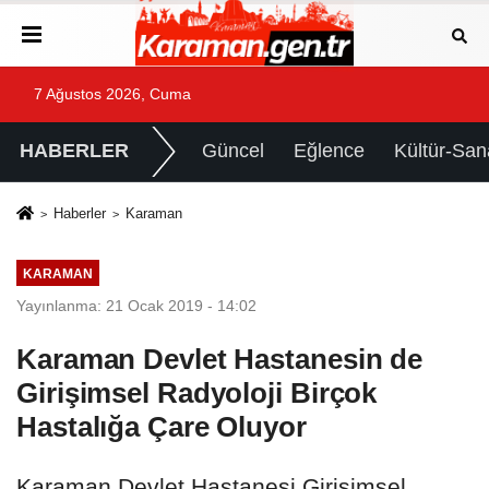
7 Ağustos 2026, Cuma
HABERLER
Güncel
Eğlence
Kültür-San
Haberler
Karaman
KARAMAN
Yayınlanma: 21 Ocak 2019 - 14:02
Karaman Devlet Hastanesin de
Girişimsel Radyoloji Birçok
Hastalığa Çare Oluyor
Karaman Devlet Hastanesi Girişimsel