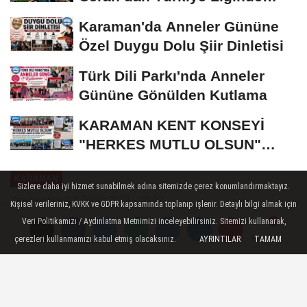
Bronz Madalya
Karaman'da Anneler Gününe
Özel Duygu Dolu Şiir Dinletisi
Türk Dili Parkı'nda Anneler
Gününe Gönülden Kutlama
KARAMAN KENT KONSEYİ
"HERKES MUTLU OLSUN"
MECLİSİNDEN ANNELER
KARAMAN
GÜNÜNE...
Sizlere daha iyi hizmet sunabilmek adına sitemizde çerez konumlandırmaktayız.
Yayınlanma: 12 Şubat 2023 - 15:12
Kişisel verileriniz, KVKK ve GDPR kapsamında toplanıp işlenir. Detaylı bilgi almak için
Veri Politikamızı / Aydınlatma Metnimizi inceleyebilirsiniz. Sitemizi kullanarak,
KYK Yurtlarında Depremzede
çerezleri kullanmamızı kabul etmiş olacaksınız.
AYRINTILAR
TAMAM
Yorumlar
Yorumlar
Yoğunluğu Artıyor
*Gelen Depremzedelerin çoğunun kimlikleri