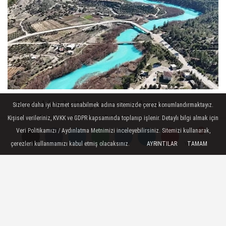
Bucakkışla Köyüne Jandarma
Sizlere daha iyi hizmet sunabilmek adına sitemizde çerez konumlandırmaktayız.
Karakol Komutanlığı Kuruluyor
Kişisel verileriniz, KVKK ve GDPR kapsamında toplanıp işlenir. Detaylı bilgi almak için
Veri Politikamızı / Aydınlatma Metnimizi inceleyebilirsiniz. Sitemizi kullanarak,
çerezleri kullanmamızı kabul etmiş olacaksınız.
AYRINTILAR
TAMAM
Yorumlar
Yorumlar