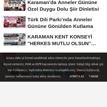
Karaman'da Anneler Gününe
Özel Duygu Dolu Şiir Dinletisi
Türk Dili Parkı'nda Anneler
Gününe Gönülden Kutlama
KARAMAN KENT KONSEYİ
"HERKES MUTLU OLSUN"
MECLİSİNDEN ANNELER
EĞITIM
GÜNÜNE...
Sizlere daha iyi hizmet sunabilmek adına sitemizde çerez konumlandırmaktayız.
Yayınlanma: 15 Aralık 2023 - 19:16
Kişisel verileriniz, KVKK ve GDPR kapsamında toplanıp işlenir. Detaylı bilgi almak için
Veri Politikamızı / Aydınlatma Metnimizi inceleyebilirsiniz. Sitemizi kullanarak,
KMÜ'nün Ortağı Olduğu Beş
çerezleri kullanmamızı kabul etmiş olacaksınız.
AYRINTILAR
TAMAM
Yorumlar
Yorumlar
Buluş Patent Tescili Aldı
Karamanoğlu Mehmetbey Üniversitesi’nin
(KMÜ) beş ulusal patenti Türk Patent ve