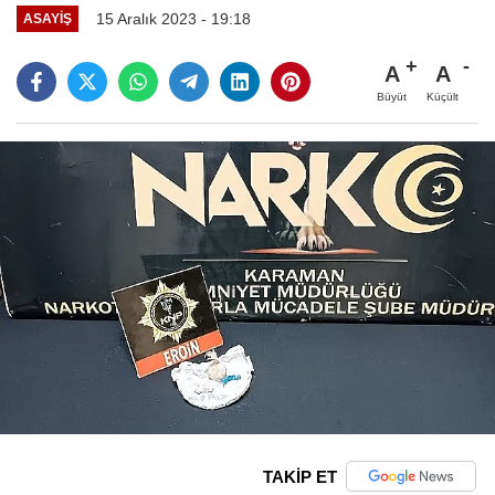
15 Aralık 2023 - 19:18
ASAYIŞ
A
A
Büyüt
Küçült
TAKİP ET