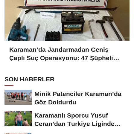
Karaman’da Jandarmadan Geniş
Çaplı Suç Operasyonu: 47 Şüpheli
Yakalandı, 8’i Tutuklandı
SON HABERLER
Minik Patenciler Karaman’da
Göz Doldurdu
Karamanlı Sporcu Yusuf
Ceran’dan Türkiye Liginde
Bronz Madalya