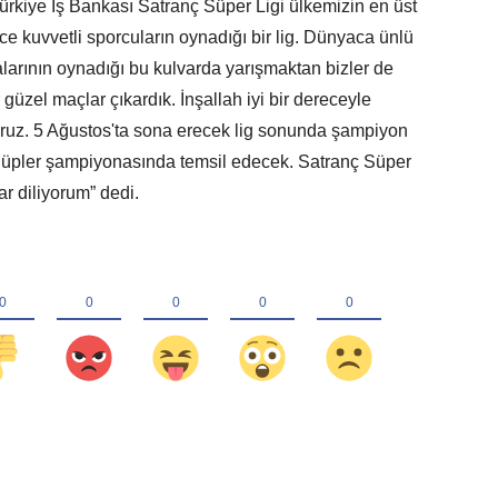
 Türkiye İş Bankası Satranç Süper Ligi ülkemizin en üst
ce kuvvetli sporcuların oynadığı bir lig. Dünyaca ünlü
alarının oynadığı bu kulvarda yarışmaktan bizler de
üzel maçlar çıkardık. İnşallah iyi bir dereceyle
ruz. 5 Ağustos'ta sona erecek lig sonunda şampiyon
lüpler şampiyonasında temsil edecek. Satranç Süper
ar diliyorum” dedi.