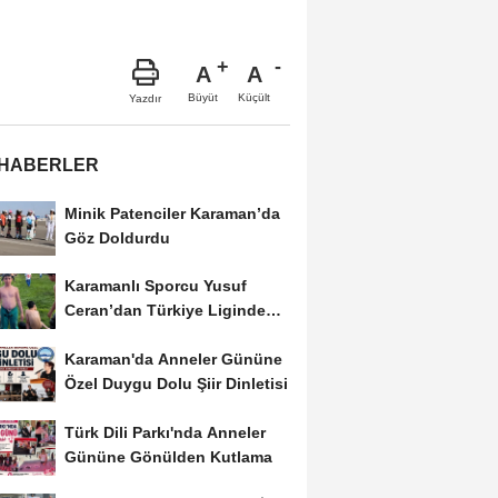
A
A
Büyüt
Küçült
Yazdır
 HABERLER
Minik Patenciler Karaman’da
Göz Doldurdu
Karamanlı Sporcu Yusuf
Ceran’dan Türkiye Liginde
Bronz Madalya
Karaman'da Anneler Gününe
Özel Duygu Dolu Şiir Dinletisi
Türk Dili Parkı'nda Anneler
Gününe Gönülden Kutlama