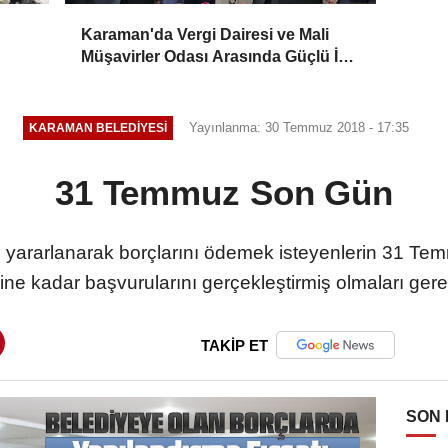
Karaman'da Vergi Dairesi ve Mali
Müşavirler Odası Arasında Güçlü İş
Birliği Mesajı
Yayınlanma: 30 Temmuz 2018 - 17:35
KARAMAN BELEDIYESI
31 Temmuz Son Gün
yararlanarak borçlarını ödemek isteyenlerin 31 Te
mine kadar başvurularını gerçekleştirmiş olmaları gere
TAKİP ET
SON