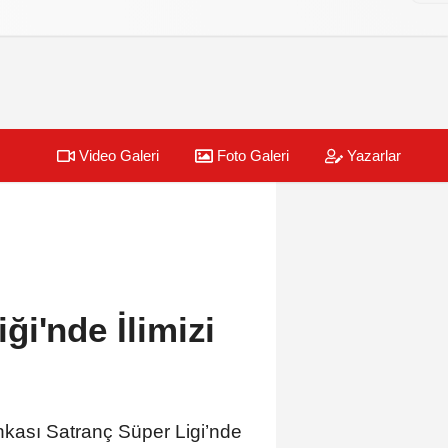
Video Galeri
Foto Galeri
Yazarlar
i'nde İlimizi
kası Satranç Süper Ligi’nde