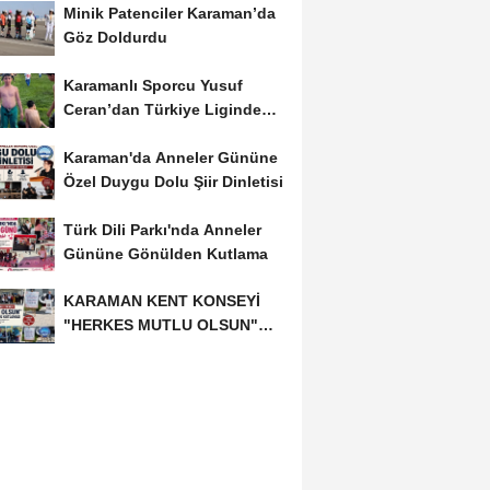
Minik Patenciler Karaman’da
Göz Doldurdu
Karamanlı Sporcu Yusuf
Ceran’dan Türkiye Liginde
Bronz Madalya
Karaman'da Anneler Gününe
Özel Duygu Dolu Şiir Dinletisi
Türk Dili Parkı'nda Anneler
Gününe Gönülden Kutlama
KARAMAN KENT KONSEYİ
"HERKES MUTLU OLSUN"
MECLİSİNDEN ANNELER
GÜNÜNE...