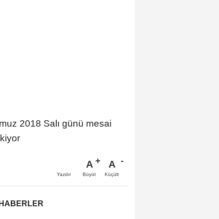
mmuz 2018 Salı günü mesai
kiyor
A
A
Büyüt
Küçült
Yazdır
 HABERLER