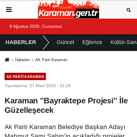
8 Ağustos 2026, Cumartesi
HABERLER
Güncel
Eğlence
Kültür-San
Haberler
AK Parti Karaman
AK PARTI KARAMAN
Yayınlanma: 07 Mart 2019 - 15:29
Karaman ''Bayraktepe Projesi'' İle
Güzelleşecek
Ak Parti Karaman Belediye Başkan Adayı
Mahmut Sami Şahin’in açıkladığı projeler