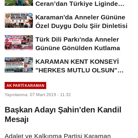
Ceran’dan Türkiye Liginde
Bronz Madalya
Karaman'da Anneler Gününe
Özel Duygu Dolu Şiir Dinletisi
Türk Dili Parkı'nda Anneler
Gününe Gönülden Kutlama
KARAMAN KENT KONSEYİ
"HERKES MUTLU OLSUN"
MECLİSİNDEN ANNELER
AK PARTI KARAMAN
GÜNÜNE...
Yayınlanma: 07 Mart 2019 - 11:32
Başkan Adayı Şahin'den Kandil
Mesajı
Adalet ve Kalkınma Partisi Karaman