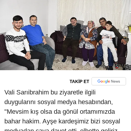
TAKİP ET
Vali Sarıibrahim bu ziyaretle ilgili
duygularını sosyal medya hesabından,
"Mevsim kış olsa da gönül ortamımızda
bahar hakim. Ayşe kardeşimiz bizi sosyal
medyadan çaya davet etti, elbette geliriz