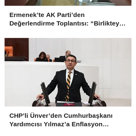
Ermenek’te AK Parti’den
Değerlendirme Toplantısı: “Birlikteyiz,
Çünkü Hizmet Yolundayız”
CHP’li Ünver’den Cumhurbaşkanı
Yardımcısı Yılmaz’a Enflasyon
Sorgusu: “Hedefler Neden Sürekli