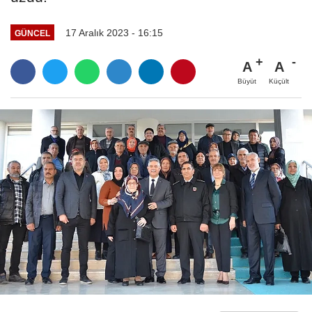
17 Aralık 2023 - 16:15
GÜNCEL
A
A
Büyüt
Küçült