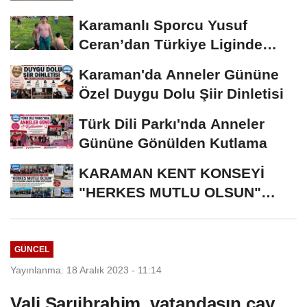
Karamanlı Sporcu Yusuf
Ceran’dan Türkiye Liginde
Bronz Madalya
Karaman'da Anneler Gününe
Özel Duygu Dolu Şiir Dinletisi
Türk Dili Parkı'nda Anneler
Gününe Gönülden Kutlama
KARAMAN KENT KONSEYİ
"HERKES MUTLU OLSUN"
MECLİSİNDEN ANNELER
GÜNÜNE...
GÜNCEL
Yayınlanma: 18 Aralık 2023 - 11:14
Vali Sarıibrahim, vatandaşın çay