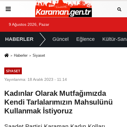
9 Ağustos 2026, Pazar
HABERLER
Güncel
Eğlence
Kültür-San
Haberler
Siyaset
SIYASET
Yayınlanma: 18 Aralık 2023 - 11:14
Kadınlar Olarak Mutfağımızda
Kendi Tarlalarımızın Mahsulünü
Kullanmak İstiyoruz
Saadet Partisi Karaman Kadın Kolları