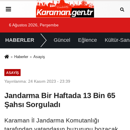
6 Ağustos 2026, Perşembe
HABERLER
Güncel
Eğlence
Kültür-San
Haberler
Asayiş
ASAYIŞ
Yayınlanma: 24 Kasım 2023 - 23:39
Jandarma Bir Haftada 13 Bin 65
Şahsı Sorguladı
Karaman İl Jandarma Komutanlığı
tarafından vatandaşın huzurunu bozacak