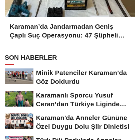
Karaman’da Jandarmadan Geniş
Çaplı Suç Operasyonu: 47 Şüpheli
Yakalandı, 8’i Tutuklandı
SON HABERLER
Minik Patenciler Karaman’da
Göz Doldurdu
Karamanlı Sporcu Yusuf
Ceran’dan Türkiye Liginde
Bronz Madalya
Karaman'da Anneler Gününe
Özel Duygu Dolu Şiir Dinletisi