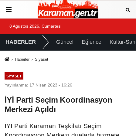
8 Ağustos 2026, Cumartesi
HABERLER
Güncel
Eğlence
Kültür-San
Haberler
Siyaset
SIYASET
Yayınlanma: 17 Nisan 2023 - 16:26
İYİ Parti Seçim Koordinasyon
Merkezi Açıldı
İYİ Parti Karaman Teşkilatı Seçim
Koordinasyon Merkezi dualarla hizmete