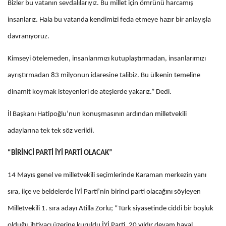
Bizler bu vatanın sevdalılarıyız. Bu millet için ömrünü harcamış
insanlarız. Hala bu vatanda kendimizi feda etmeye hazır bir anlayışla
davranıyoruz.
Kimseyi ötelemeden, insanlarımızı kutuplaştırmadan, insanlarımızı
ayrıştırmadan 83 milyonun idaresine talibiz. Bu ülkenin temeline
dinamit koymak isteyenleri de ateşlerde yakarız.” Dedi.
İl Başkanı Hatipoğlu’nun konuşmasının ardından milletvekili
adaylarına tek tek söz verildi.
“BİRİNCİ PARTİ İYİ PARTİ OLACAK”
14 Mayıs genel ve milletvekili seçimlerinde Karaman merkezin yanı
sıra, ilçe ve beldelerde İYİ Parti’nin birinci parti olacağını söyleyen
Milletvekili 1. sıra adayı Atilla Zorlu; “Türk siyasetinde ciddi bir boşluk
olduğu ihtiyacı üzerine kuruldu İYİ Parti. 20 yıldır devam hayal