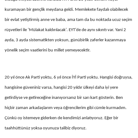
kuramayan bir gençlik meydana geldi. Memlekete faydalı olabilecek
bir evlat yetiştirmiş anne ve baba, ama tam da bu noktada ucuz seçim
rüşvetleri ile ‘Mülakat kaldırılacak’. EYT’de de aynı sıkıntı var. Yani 2
ayda, 3 ayda sistematikten yoksun, günübirlik zaferler kazanmaya
yönelik seçim vaatlerini bu millet yemeyecektir.
20 yıl önce Ak Parti yoktu, 6 yıl önce İYİ Parti yoktu. Hangisi doğruysa,
hangisine güveniniz varsa, hangisi 20 yıldır ülkeyi daha iyi yere
getirdiyse ve getireceğine inanıyorsanız bir sarı kart gösterin. Ben
hiçbir zaman arkadaşlarım veya öğrencilerim gibi cümle kurmadım.
Çünkü oy istemeye giderken de kendimizi anlatıyoruz. Eğer bir
taahhüttünüz yoksa oyunuza talibiz diyoruz.