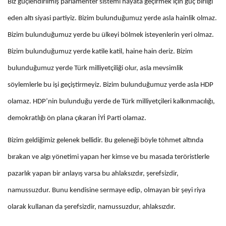
Biz güçlendirilmiş parlamenter sistemi hayata geçirmek için güç birliği
eden altı siyasi partiyiz. Bizim bulunduğumuz yerde asla hainlik olmaz.
Bizim bulunduğumuz yerde bu ülkeyi bölmek isteyenlerin yeri olmaz.
Bizim bulunduğumuz yerde katile katil, haine hain deriz. Bizim
bulunduğumuz yerde Türk milliyetçiliği olur, asla mevsimlik
söylemlerle bu işi geçiştirmeyiz. Bizim bulunduğumuz yerde asla HDP
olamaz. HDP’nin bulunduğu yerde de Türk milliyetçileri kalkınmacılığı,
demokratlığı ön plana çıkaran İYİ Parti olamaz.
Bizim geldiğimiz gelenek bellidir. Bu geleneği böyle töhmet altında
bırakan ve algı yönetimi yapan her kimse ve bu masada teröristlerle
pazarlık yapan bir anlayış varsa bu ahlaksızdır, şerefsizdir,
namussuzdur. Bunu kendisine sermaye edip, olmayan bir şeyi riya
olarak kullanan da şerefsizdir, namussuzdur, ahlaksızdır.