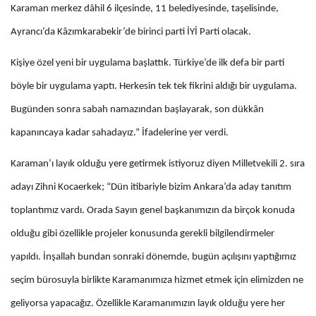
Karaman merkez dâhil 6 ilçesinde, 11 belediyesinde, taşelisinde,
Ayrancı’da Kâzımkarabekir’de birinci parti İYİ Parti olacak.
Kişiye özel yeni bir uygulama başlattık. Türkiye’de ilk defa bir parti
böyle bir uygulama yaptı. Herkesin tek tek fikrini aldığı bir uygulama.
Bugünden sonra sabah namazından başlayarak, son dükkân
kapanıncaya kadar sahadayız.” İfadelerine yer verdi.
Karaman’ı layık olduğu yere getirmek istiyoruz diyen Milletvekili 2. sıra
adayı Zihni Kocaerkek; “Dün itibariyle bizim Ankara’da aday tanıtım
toplantımız vardı. Orada Sayın genel başkanımızın da birçok konuda
olduğu gibi özellikle projeler konusunda gerekli bilgilendirmeler
yapıldı. İnşallah bundan sonraki dönemde, bugün açılışını yaptığımız
seçim bürosuyla birlikte Karamanımıza hizmet etmek için elimizden ne
geliyorsa yapacağız. Özellikle Karamanımızın layık olduğu yere her