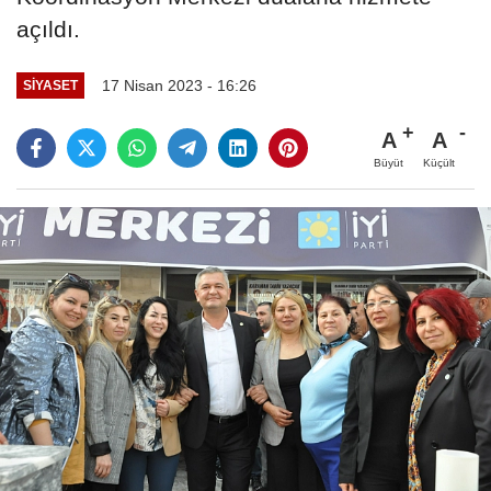
açıldı.
17 Nisan 2023 - 16:26
SIYASET
A
A
Büyüt
Küçült