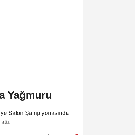
ya Yağmuru
rkiye Salon Şampiyonasında
ttı.