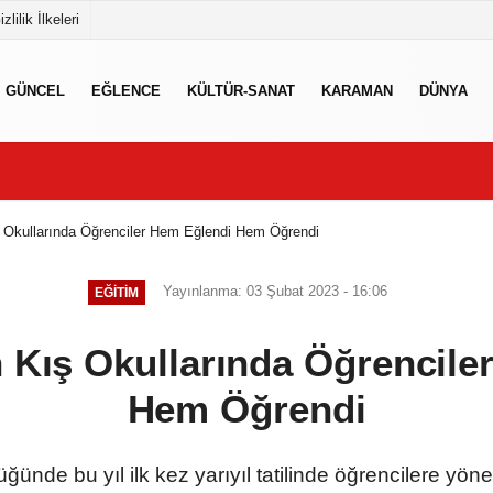
izlilik İlkeleri
GÜNCEL
EĞLENCE
KÜLTÜR-SANAT
KARAMAN
DÜNYA
ş Okullarında Öğrenciler Hem Eğlendi Hem Öğrendi
Yayınlanma: 03 Şubat 2023 - 16:06
EĞITIM
n Kış Okullarında Öğrencil
Hem Öğrendi
ğünde bu yıl ilk kez yarıyıl tatilinde öğrencilere yöne