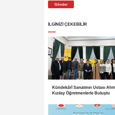
Gönder
İLGINIZI ÇEKEBILIR
Kündekârî Sanatının Ustası Ahm
Kızılay Öğretmenlerle Buluştu