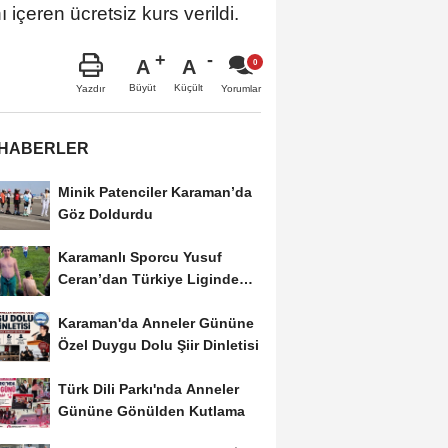
içeren ücretsiz kurs verildi.
A
A
Büyüt
Küçült
Yazdır
Yorumlar
 HABERLER
Minik Patenciler Karaman’da
Göz Doldurdu
Karamanlı Sporcu Yusuf
Ceran’dan Türkiye Liginde
Bronz Madalya
Karaman'da Anneler Gününe
Özel Duygu Dolu Şiir Dinletisi
Türk Dili Parkı'nda Anneler
Gününe Gönülden Kutlama