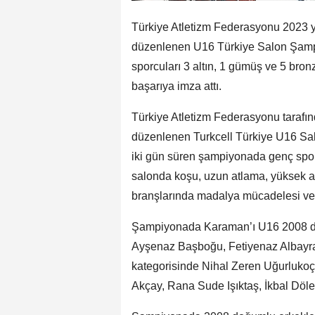
Türkiye Atletizm Federasyonu 2023 yı
düzenlenen U16 Türkiye Salon Şamp
sporcuları 3 altın, 1 gümüş ve 5 bro
başarıya imza attı.
Türkiye Atletizm Federasyonu taraf
düzenlenen Turkcell Türkiye U16 Sal
iki gün süren şampiyonada genç sporcu
salonda koşu, uzun atlama, yüksek a
branşlarında madalya mücadelesi ver
Şampiyonada Karaman’ı U16 2008 doğ
Ayşenaz Başboğu, Fetiyenaz Albayra
kategorisinde Nihal Zeren Uğurlukoç
Akçay, Rana Sude Işıktaş, İkbal Döle