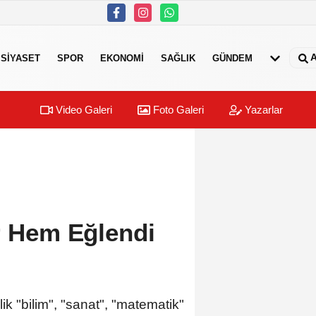
A
SIYASET
SPOR
EKONOMI
SAĞLIK
GÜNDEM
Video Galeri
Foto Galeri
Yazarlar
er Hem Eğlendi
lik "bilim", "sanat", "matematik"