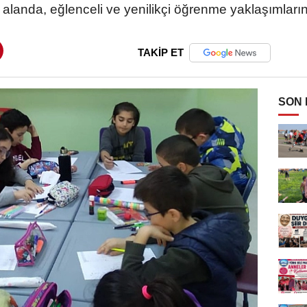
 alanda, eğlenceli ve yenilikçi öğrenme yaklaşımlarını 
TAKİP ET
SON