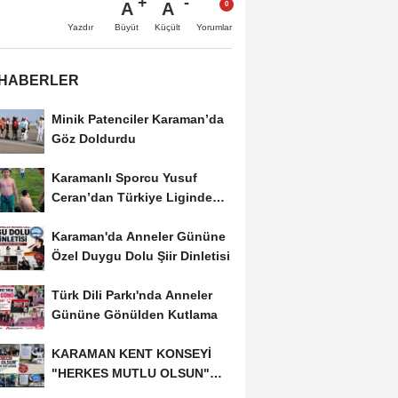
A
A
Büyüt
Küçült
Yazdır
Yorumlar
 HABERLER
Minik Patenciler Karaman’da
Göz Doldurdu
Karamanlı Sporcu Yusuf
Ceran’dan Türkiye Liginde
Bronz Madalya
Karaman'da Anneler Gününe
Özel Duygu Dolu Şiir Dinletisi
Türk Dili Parkı'nda Anneler
Gününe Gönülden Kutlama
KARAMAN KENT KONSEYİ
"HERKES MUTLU OLSUN"
MECLİSİNDEN ANNELER