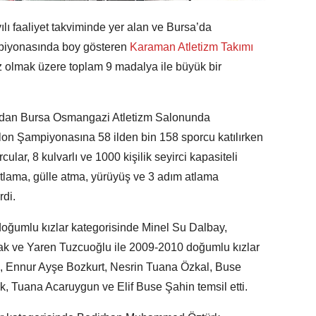
lı faaliyet takviminde yer alan ve Bursa’da
iyonasında boy gösteren
Karaman Atletizm Takımı
nz olmak üzere toplam 9 madalya ile büyük bir
ından Bursa Osmangazi Atletizm Salonunda
on Şampiyonasına 58 ilden bin 158 sporcu katılırken
lar, 8 kulvarlı ve 1000 kişilik seyirci kapasiteli
tlama, gülle atma, yürüyüş ve 3 adım atlama
di.
umlu kızlar kategorisinde Minel Su Dalbay,
k ve Yaren Tuzcuoğlu ile 2009-2010 doğumlu kızlar
, Ennur Ayşe Bozkurt, Nesrin Tuana Özkal, Buse
k, Tuana Acaruygun ve Elif Buse Şahin temsil etti.